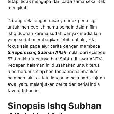
tetapi tidak mengapa dari pada sama sekali tak
mengikuti.
Datang belakangan rasanya tidak perlu lagi
untuk mempublish nama pemain dalam film
Ishq Subhan karena sudah banyak media lain
yang sudah membagikan lebih dahulu, kita
fokus saja pada alur cerita dengan membaca
Sinopsis Ishq Subhan Allah
mulai dari
episode
57-terakhir
tepatnya hari Sabtu di layar ANTV.
Kedepan halaman ini diusahakan untuk terus
diperbaruhi setiap hari tanpa menambahkan
halaman lain, ok kita langsung saja pada tujuan
awal yaitu melanjutkan cerita dari serial india
favorit tahun ini.
Sinopsis Ishq Subhan