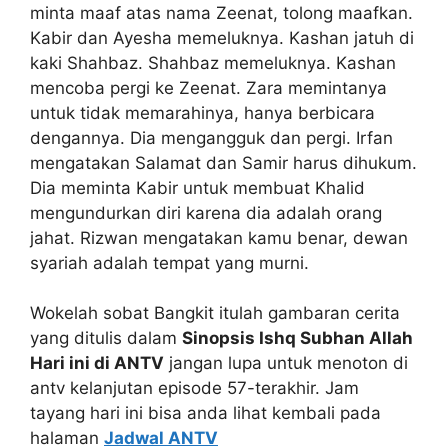
minta maaf atas nama Zeenat, tolong maafkan.
Kabir dan Ayesha memeluknya. Kashan jatuh di
kaki Shahbaz. Shahbaz memeluknya. Kashan
mencoba pergi ke Zeenat. Zara memintanya
untuk tidak memarahinya, hanya berbicara
dengannya. Dia mengangguk dan pergi. Irfan
mengatakan Salamat dan Samir harus dihukum.
Dia meminta Kabir untuk membuat Khalid
mengundurkan diri karena dia adalah orang
jahat. Rizwan mengatakan kamu benar, dewan
syariah adalah tempat yang murni.
Wokelah sobat Bangkit itulah gambaran cerita
yang ditulis dalam
Sinopsis Ishq Subhan Allah
Hari ini di ANTV
jangan lupa untuk menoton di
antv kelanjutan episode 57-terakhir. Jam
tayang hari ini bisa anda lihat kembali pada
halaman
Jadwal ANTV