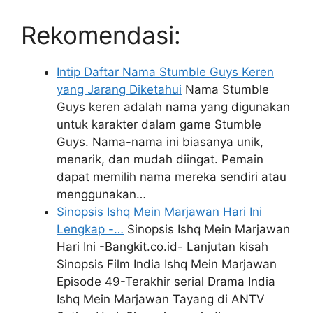
Rekomendasi:
Intip Daftar Nama Stumble Guys Keren
yang Jarang Diketahui
Nama Stumble
Guys keren adalah nama yang digunakan
untuk karakter dalam game Stumble
Guys. Nama-nama ini biasanya unik,
menarik, dan mudah diingat. Pemain
dapat memilih nama mereka sendiri atau
menggunakan…
Sinopsis Ishq Mein Marjawan Hari Ini
Lengkap -…
Sinopsis Ishq Mein Marjawan
Hari Ini -Bangkit.co.id- Lanjutan kisah
Sinopsis Film India Ishq Mein Marjawan
Episode 49-Terakhir serial Drama India
Ishq Mein Marjawan Tayang di ANTV