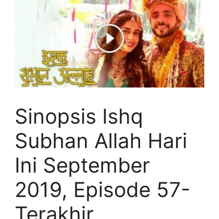
Sinopsis Ishq
Subhan Allah Hari
Ini September
2019, Episode 57-
Terakhir