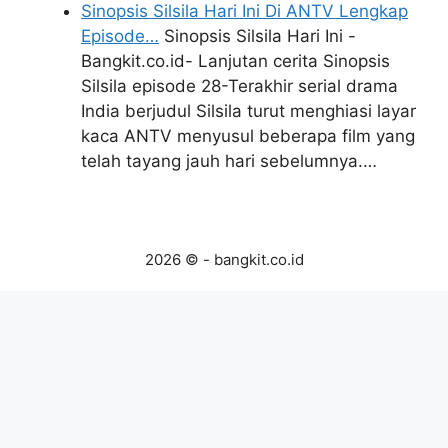
Sinopsis Silsila Hari Ini Di ANTV Lengkap
Episode…
Sinopsis Silsila Hari Ini -
Bangkit.co.id- Lanjutan cerita Sinopsis
Silsila episode 28-Terakhir serial drama
India berjudul Silsila turut menghiasi layar
kaca ANTV menyusul beberapa film yang
telah tayang jauh hari sebelumnya.…
2026 © - bangkit.co.id