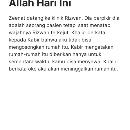
Allah Hari Ini
Zeenat datang ke klinik Rizwan. Dia berpikir dia
adalah seorang pasien tetapi saat menatap
wajahnya Rizwan terkejut. Khalid berkata
kepada Kabir bahwa aku tidak bisa
mengosongkan rumah itu. Kabir mengatakan
rumah-rumah itu diberikan hanya untuk
sementara waktu, kamu bisa menyewa. Khalid
berkata oke aku akan meninggalkan rumah itu.