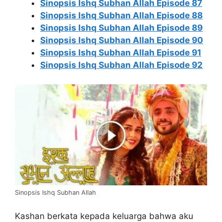
Sinopsis Ishq Subhan Allah Episode 87
Sinopsis Ishq Subhan Allah Episode 88
Sinopsis Ishq Subhan Allah Episode 89
Sinopsis Ishq Subhan Allah Episode 90
Sinopsis Ishq Subhan Allah Episode 91
Sinopsis Ishq Subhan Allah Episode 92
Sinopsis Ishq Subhan Allah
Kashan berkata kepada keluarga bahwa aku