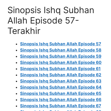
Sinopsis Ishq Subhan
Allah Episode 57-
Terakhir
Sinopsis Ishq Subhan Allah Episode 57
Sinopsis Ishq Subhan Allah Episode 58
Sinopsis Ishq Subhan Allah Episode 59
Sinopsis Ishq Subhan Allah Episode 60
Sinopsis Ishq Subhan Allah Episode 61
Sinopsis Ishq Subhan Allah Episode 62
Sinopsis Ishq Subhan Allah Episode 63
Sinopsis Ishq Subhan Allah Episode 64
Sinopsis Ishq Subhan Allah Episode 65
Sinopsis Ishq Subhan Allah Episode 66
Sinopsis Ishq Subhan Allah Episode 67