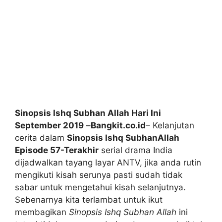
Sinopsis Ishq Subhan Allah Hari Ini
September 2019
–
Bangkit.co.id
– Kelanjutan
cerita dalam
Sinopsis Ishq SubhanAllah
Episode 57-Terakhir
serial drama India
dijadwalkan tayang layar ANTV, jika anda rutin
mengikuti kisah serunya pasti sudah tidak
sabar untuk mengetahui kisah selanjutnya.
Sebenarnya kita terlambat untuk ikut
membagikan
Sinopsis Ishq Subhan Allah
ini