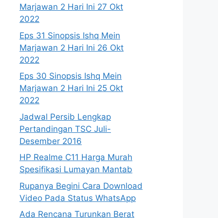
Marjawan 2 Hari Ini 27 Okt
2022
Eps 31 Sinopsis Ishq Mein
Marjawan 2 Hari Ini 26 Okt
2022
Eps 30 Sinopsis Ishq Mein
Marjawan 2 Hari Ini 25 Okt
2022
Jadwal Persib Lengkap
Pertandingan TSC Juli-
Desember 2016
HP Realme C11 Harga Murah
Spesifikasi Lumayan Mantab
Rupanya Begini Cara Download
Video Pada Status WhatsApp
Ada Rencana Turunkan Berat