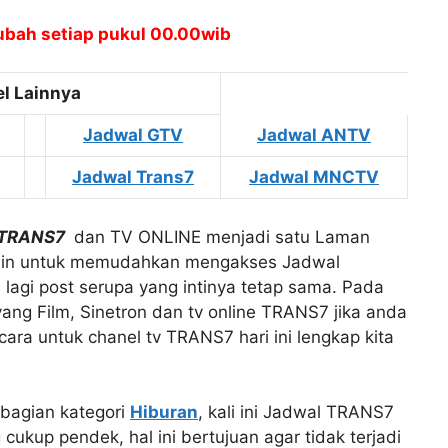
ubah setiap pukul 00.00wib
l Lainnya
Jadwal GTV
Jadwal ANTV
Jadwal Trans7
Jadwal MNCTV
 TRANS7
dan TV ONLINE menjadi satu Laman
selain untuk memudahkan mengakses Jadwal
 lagi post serupa yang intinya tetap sama. Pada
ng Film, Sinetron dan tv online TRANS7 jika anda
ara untuk chanel tv TRANS7 hari ini lengkap kita
 bagian kategori
Hiburan
, kali ini Jadwal TRANS7
 cukup pendek, hal ini bertujuan agar tidak terjadi