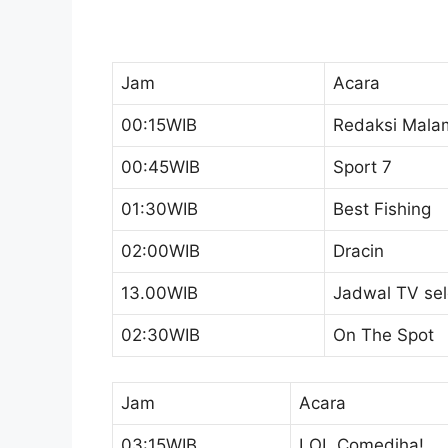
Jam
Acara
00:15WIB
Redaksi Mala
00:45WIB
Sport 7
01:30WIB
Best Fishing
02:00WIB
Dracin
13.00WIB
Jadwal TV se
02:30WIB
On The Spot
Jam
Acara
03:15WIB
LOL Comediha!