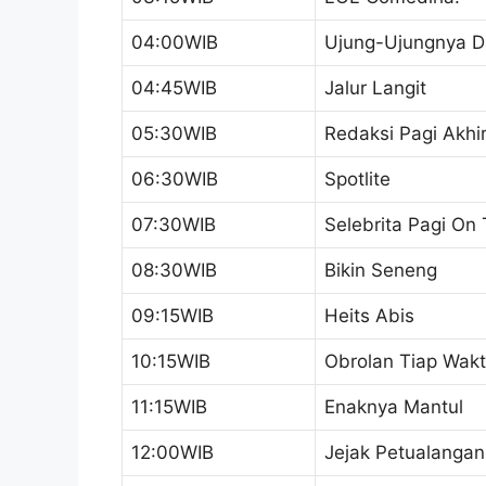
04:00WIB
Ujung-Ujungnya 
04:45WIB
Jalur Langit
05:30WIB
Redaksi Pagi Akhi
06:30WIB
Spotlite
07:30WIB
Selebrita Pagi O
08:30WIB
Bikin Seneng
09:15WIB
Heits Abis
10:15WIB
Obrolan Tiap Wak
11:15WIB
Enaknya Mantul
12:00WIB
Jejak Petualangan