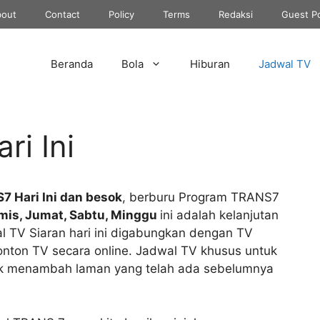
out
Contact
Policy
Terms
Redaksi
Guest P
Beranda
Bola
Hiburan
Jadwal TV
ri Ini
7 Hari Ini dan besok
, berburu Program TRANS7
amis, Jumat, Sabtu, Minggu
ini adalah kelanjutan
l TV Siaran hari ini digabungkan dengan TV
nton TV secara online. Jadwal TV khusus untuk
tuk menambah laman yang telah ada sebelumnya