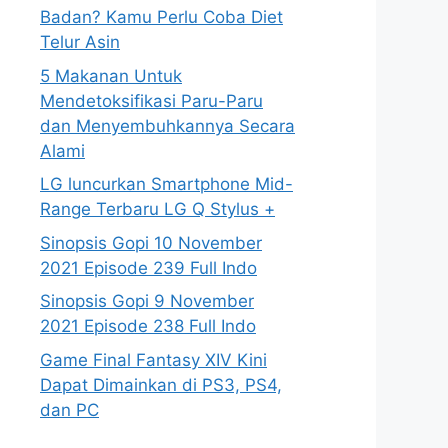
Badan? Kamu Perlu Coba Diet
Telur Asin
5 Makanan Untuk
Mendetoksifikasi Paru-Paru
dan Menyembuhkannya Secara
Alami
LG luncurkan Smartphone Mid-
Range Terbaru LG Q Stylus +
Sinopsis Gopi 10 November
2021 Episode 239 Full Indo
Sinopsis Gopi 9 November
2021 Episode 238 Full Indo
Game Final Fantasy XIV Kini
Dapat Dimainkan di PS3, PS4,
dan PC