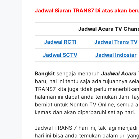
Jadwal Siaran TRANS7 Di atas akan ber
Jadwal Acara TV Chane
Jadwal RCTI
Jadwal Trans TV
Jadwal SCTV
Jadwal Indosiar
Bangkit
sengaja menaruh
Jadwal Acara
baru, hal ini tentu saja ada tujuannya 
TRANS7 kita juga tidak perlu menerbitkan
halaman ini dapat anda temukan Jam Taya
berniat untuk Nonton TV Online, semua ac
kemas dan akan diperbaruhi setiap hari.
Jadwal TRANS 7 hari ini, tak lagi menjadi
hari ini bisa anda temukan dalam url yang