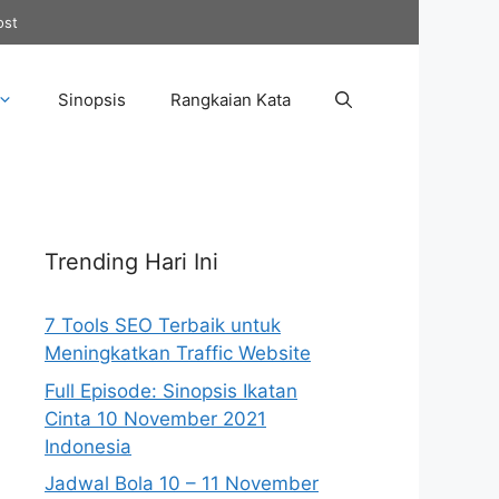
ost
Sinopsis
Rangkaian Kata
Trending Hari Ini
7 Tools SEO Terbaik untuk
Meningkatkan Traffic Website
Full Episode: Sinopsis Ikatan
Cinta 10 November 2021
Indonesia
Jadwal Bola 10 – 11 November