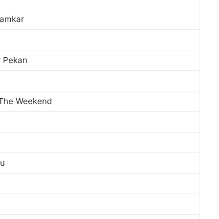
Damkar
r Pekan
n The Weekend
tu