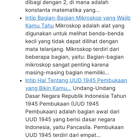
dibagi dengan 2, di mana adalah
konstanta matematika yang…
Intip Bagian-Bagian Mikroskop yang Wajib
Kamu Tahu
Mikroskop adalah alat yang
digunakan untuk melihat benda-benda
kecil yang tidak dapat dilihat dengan
mata telanjang. Mikroskop terdiri dari
beberapa bagian, yaitu: Bagian-bagian
mikroskop sangat penting karena
masing-masing bagian memiliki…
Intip Hal Tentang UUD 1945 Pembukaan
yang Bikin Kamu…
Undang-Undang
Dasar Negara Republik Indonesia Tahun
1945 Pembukaan (UUD 1945
Pembukaan) adalah bagian awal dari
UUD 1945 yang berisi dasar negara
Indonesia, yaitu Pancasila. Pembukaan
UUD 1945 terdiri dari empat…