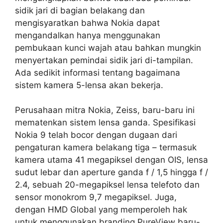
sidik jari di bagian belakang dan
mengisyaratkan bahwa Nokia dapat
mengandalkan hanya menggunakan
pembukaan kunci wajah atau bahkan mungkin
menyertakan pemindai sidik jari di-tampilan.
Ada sedikit informasi tentang bagaimana
sistem kamera 5-lensa akan bekerja.
Perusahaan mitra Nokia, Zeiss, baru-baru ini
mematenkan sistem lensa ganda. Spesifikasi
Nokia 9 telah bocor dengan dugaan dari
pengaturan kamera belakang tiga – termasuk
kamera utama 41 megapiksel dengan OIS, lensa
sudut lebar dan aperture ganda f / 1,5 hingga f /
2.4, sebuah 20-megapiksel lensa telefoto dan
sensor monokrom 9,7 megapiksel. Juga,
dengan HMD Global yang memperoleh hak
untuk menggunakan branding PureView baru-