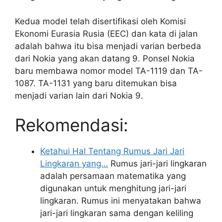
Kedua model telah disertifikasi oleh Komisi
Ekonomi Eurasia Rusia (EEC) dan kata di jalan
adalah bahwa itu bisa menjadi varian berbeda
dari Nokia yang akan datang 9. Ponsel Nokia
baru membawa nomor model TA-1119 dan TA-
1087. TA-1131 yang baru ditemukan bisa
menjadi varian lain dari Nokia 9.
Rekomendasi:
Ketahui Hal Tentang Rumus Jari Jari
Lingkaran yang…
Rumus jari-jari lingkaran
adalah persamaan matematika yang
digunakan untuk menghitung jari-jari
lingkaran. Rumus ini menyatakan bahwa
jari-jari lingkaran sama dengan keliling