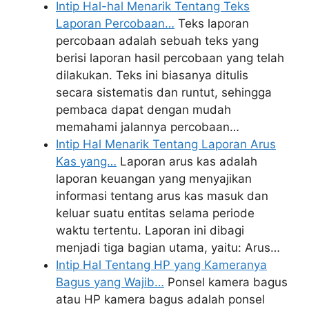
Intip Hal-hal Menarik Tentang Teks
Laporan Percobaan…
Teks laporan
percobaan adalah sebuah teks yang
berisi laporan hasil percobaan yang telah
dilakukan. Teks ini biasanya ditulis
secara sistematis dan runtut, sehingga
pembaca dapat dengan mudah
memahami jalannya percobaan…
Intip Hal Menarik Tentang Laporan Arus
Kas yang…
Laporan arus kas adalah
laporan keuangan yang menyajikan
informasi tentang arus kas masuk dan
keluar suatu entitas selama periode
waktu tertentu. Laporan ini dibagi
menjadi tiga bagian utama, yaitu: Arus…
Intip Hal Tentang HP yang Kameranya
Bagus yang Wajib…
Ponsel kamera bagus
atau HP kamera bagus adalah ponsel