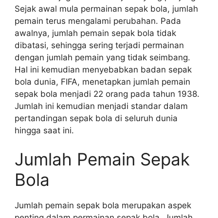
Sejak awal mula permainan sepak bola, jumlah
pemain terus mengalami perubahan. Pada
awalnya, jumlah pemain sepak bola tidak
dibatasi, sehingga sering terjadi permainan
dengan jumlah pemain yang tidak seimbang.
Hal ini kemudian menyebabkan badan sepak
bola dunia, FIFA, menetapkan jumlah pemain
sepak bola menjadi 22 orang pada tahun 1938.
Jumlah ini kemudian menjadi standar dalam
pertandingan sepak bola di seluruh dunia
hingga saat ini.
Jumlah Pemain Sepak
Bola
Jumlah pemain sepak bola merupakan aspek
penting dalam permainan sepak bola. Jumlah