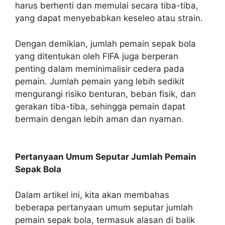
harus berhenti dan memulai secara tiba-tiba,
yang dapat menyebabkan keseleo atau strain.
Dengan demikian, jumlah pemain sepak bola
yang ditentukan oleh FIFA juga berperan
penting dalam meminimalisir cedera pada
pemain. Jumlah pemain yang lebih sedikit
mengurangi risiko benturan, beban fisik, dan
gerakan tiba-tiba, sehingga pemain dapat
bermain dengan lebih aman dan nyaman.
Pertanyaan Umum Seputar Jumlah Pemain
Sepak Bola
Dalam artikel ini, kita akan membahas
beberapa pertanyaan umum seputar jumlah
pemain sepak bola, termasuk alasan di balik