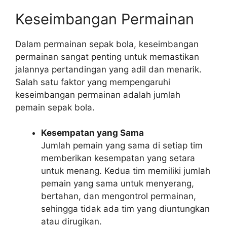
Keseimbangan Permainan
Dalam permainan sepak bola, keseimbangan
permainan sangat penting untuk memastikan
jalannya pertandingan yang adil dan menarik.
Salah satu faktor yang mempengaruhi
keseimbangan permainan adalah jumlah
pemain sepak bola.
Kesempatan yang Sama
Jumlah pemain yang sama di setiap tim
memberikan kesempatan yang setara
untuk menang. Kedua tim memiliki jumlah
pemain yang sama untuk menyerang,
bertahan, dan mengontrol permainan,
sehingga tidak ada tim yang diuntungkan
atau dirugikan.