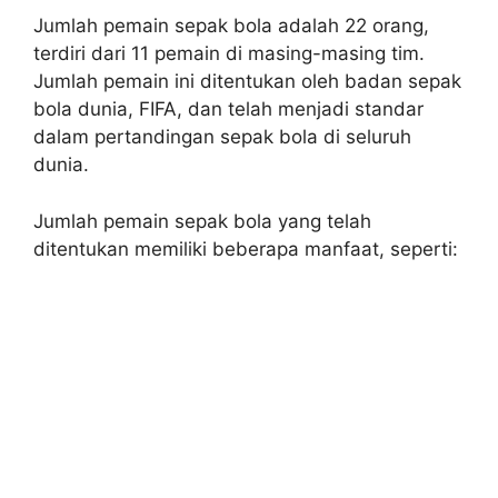
Jumlah pemain sepak bola adalah 22 orang,
terdiri dari 11 pemain di masing-masing tim.
Jumlah pemain ini ditentukan oleh badan sepak
bola dunia, FIFA, dan telah menjadi standar
dalam pertandingan sepak bola di seluruh
dunia.
Jumlah pemain sepak bola yang telah
ditentukan memiliki beberapa manfaat, seperti: