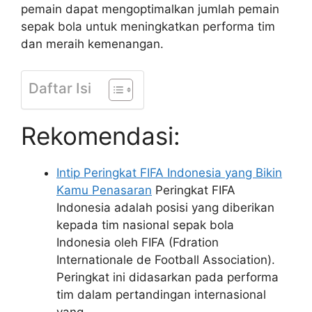
pemain dapat mengoptimalkan jumlah pemain
sepak bola untuk meningkatkan performa tim
dan meraih kemenangan.
Daftar Isi
Rekomendasi:
Intip Peringkat FIFA Indonesia yang Bikin
Kamu Penasaran
Peringkat FIFA
Indonesia adalah posisi yang diberikan
kepada tim nasional sepak bola
Indonesia oleh FIFA (Fdration
Internationale de Football Association).
Peringkat ini didasarkan pada performa
tim dalam pertandingan internasional