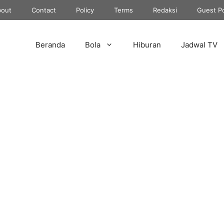
out
Contact
Policy
Terms
Redaksi
Guest P
Beranda
Bola
Hiburan
Jadwal TV