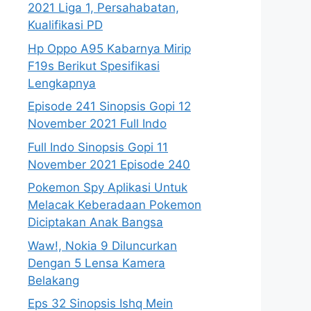
2021 Liga 1, Persahabatan,
Kualifikasi PD
Hp Oppo A95 Kabarnya Mirip
F19s Berikut Spesifikasi
Lengkapnya
Episode 241 Sinopsis Gopi 12
November 2021 Full Indo
Full Indo Sinopsis Gopi 11
November 2021 Episode 240
Pokemon Spy Aplikasi Untuk
Melacak Keberadaan Pokemon
Diciptakan Anak Bangsa
Waw!, Nokia 9 Diluncurkan
Dengan 5 Lensa Kamera
Belakang
Eps 32 Sinopsis Ishq Mein