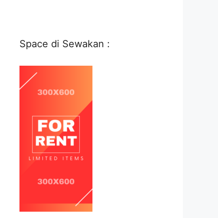
Space di Sewakan :