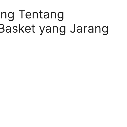
ing Tentang
 Basket yang Jarang