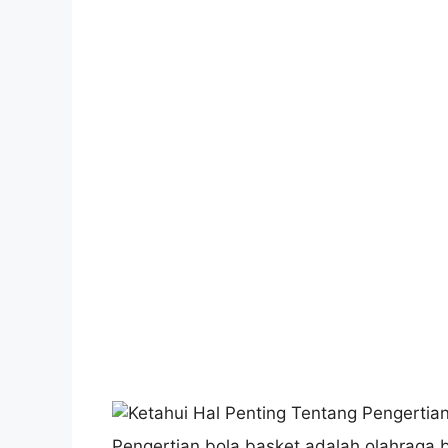
Pengertian bola basket adalah olahraga 