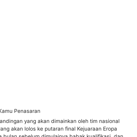
rtandingan yang akan dimainkan oleh tim nasional
ng akan lolos ke putaran final Kejuaraan Eropa
pa bulan sebelum dimulainya babak kualifikasi, dan