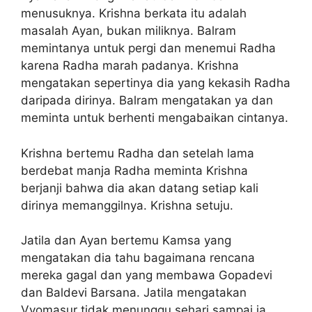
menusuknya. Krishna berkata itu adalah
masalah Ayan, bukan miliknya. Balram
memintanya untuk pergi dan menemui Radha
karena Radha marah padanya. Krishna
mengatakan sepertinya dia yang kekasih Radha
daripada dirinya. Balram mengatakan ya dan
meminta untuk berhenti mengabaikan cintanya.
Krishna bertemu Radha dan setelah lama
berdebat manja Radha meminta Krishna
berjanji bahwa dia akan datang setiap kali
dirinya memanggilnya. Krishna setuju.
Jatila dan Ayan bertemu Kamsa yang
mengatakan dia tahu bagaimana rencana
mereka gagal dan yang membawa Gopadevi
dan Baldevi Barsana. Jatila mengatakan
Vyomasur tidak menunggu sehari sampai ia