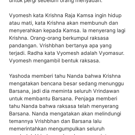
untuk pergi sebelum orang menyadari.
Vyomesh kata Krishna Raja Kamsa ingin hidup
atau mati, kata Krishna akan membunuh dan
menyerahkan kepada Kamsa. Ia menyerang lagi
Krishna. Orang-orang berkumpul raksasa
pandangan. Vrishbhan bertanya apa yang
terjadi. Radha kata Vyomesh adalah Vyomasur.
Vyomesh mengambil bentuk raksasa.
Yashoda memberi tahu Nanda bahwa Krishna
mengatakan bencana besar sedang menunggu
Barsana, jadi dia meminta seluruh Vrindawan
untuk membantu Barsana. Penjaga memberi
tahu Nanda bahwa raksasa telah menyerang
Barsana. Nanda mengatakan akan melindungi
temannya Vrishbhan dan Barsana lalu
memerintahkan mengumpulkan seluruh