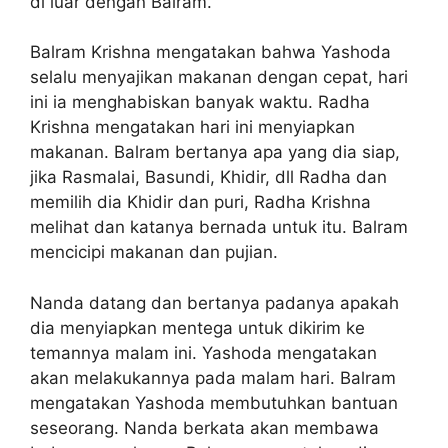
di luar dengan Balram.
Balram Krishna mengatakan bahwa Yashoda
selalu menyajikan makanan dengan cepat, hari
ini ia menghabiskan banyak waktu. Radha
Krishna mengatakan hari ini menyiapkan
makanan. Balram bertanya apa yang dia siap,
jika Rasmalai, Basundi, Khidir, dll Radha dan
memilih dia Khidir dan puri, Radha Krishna
melihat dan katanya bernada untuk itu. Balram
mencicipi makanan dan pujian.
Nanda datang dan bertanya padanya apakah
dia menyiapkan mentega untuk dikirim ke
temannya malam ini. Yashoda mengatakan
akan melakukannya pada malam hari. Balram
mengatakan Yashoda membutuhkan bantuan
seseorang. Nanda berkata akan membawa