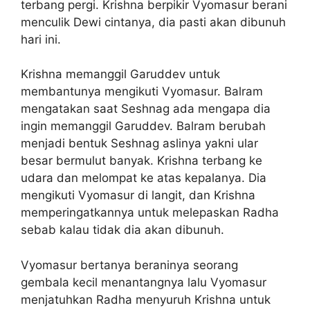
terbang pergi. Krishna berpikir Vyomasur berani
menculik Dewi cintanya, dia pasti akan dibunuh
hari ini.
Krishna memanggil Garuddev untuk
membantunya mengikuti Vyomasur. Balram
mengatakan saat Seshnag ada mengapa dia
ingin memanggil Garuddev. Balram berubah
menjadi bentuk Seshnag aslinya yakni ular
besar bermulut banyak. Krishna terbang ke
udara dan melompat ke atas kepalanya. Dia
mengikuti Vyomasur di langit, dan Krishna
memperingatkannya untuk melepaskan Radha
sebab kalau tidak dia akan dibunuh.
Vyomasur bertanya beraninya seorang
gembala kecil menantangnya lalu Vyomasur
menjatuhkan Radha menyuruh Krishna untuk