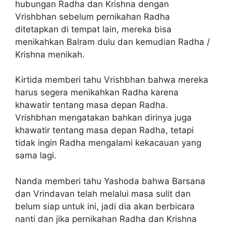
hubungan Radha dan Krishna dengan
Vrishbhan sebelum pernikahan Radha
ditetapkan di tempat lain, mereka bisa
menikahkan Balram dulu dan kemudian Radha /
Krishna menikah.
Kirtida memberi tahu Vrishbhan bahwa mereka
harus segera menikahkan Radha karena
khawatir tentang masa depan Radha.
Vrishbhan mengatakan bahkan dirinya juga
khawatir tentang masa depan Radha, tetapi
tidak ingin Radha mengalami kekacauan yang
sama lagi.
Nanda memberi tahu Yashoda bahwa Barsana
dan Vrindavan telah melalui masa sulit dan
belum siap untuk ini, jadi dia akan berbicara
nanti dan jika pernikahan Radha dan Krishna