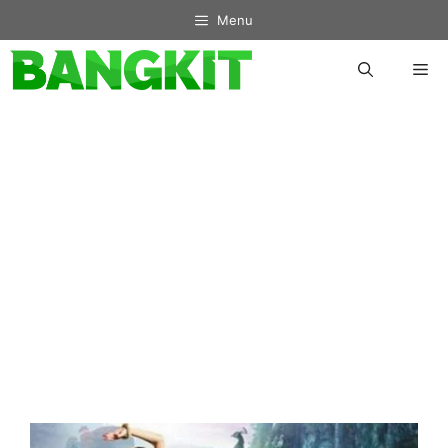
Skip
Menu
to
content
Me