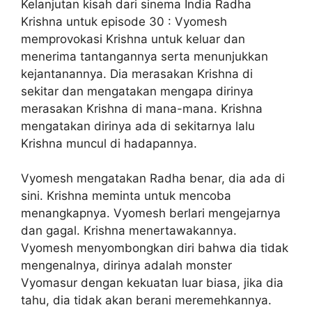
Kelanjutan kisah dari sinema India Radha
Krishna untuk episode 30 : Vyomesh
memprovokasi Krishna untuk keluar dan
menerima tantangannya serta menunjukkan
kejantanannya. Dia merasakan Krishna di
sekitar dan mengatakan mengapa dirinya
merasakan Krishna di mana-mana. Krishna
mengatakan dirinya ada di sekitarnya lalu
Krishna muncul di hadapannya.
Vyomesh mengatakan Radha benar, dia ada di
sini. Krishna meminta untuk mencoba
menangkapnya. Vyomesh berlari mengejarnya
dan gagal. Krishna menertawakannya.
Vyomesh menyombongkan diri bahwa dia tidak
mengenalnya, dirinya adalah monster
Vyomasur dengan kekuatan luar biasa, jika dia
tahu, dia tidak akan berani meremehkannya.