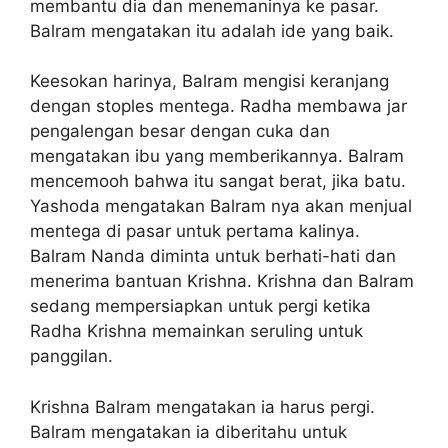
membantu dia dan menemaninya ke pasar.
Balram mengatakan itu adalah ide yang baik.
Keesokan harinya, Balram mengisi keranjang
dengan stoples mentega. Radha membawa jar
pengalengan besar dengan cuka dan
mengatakan ibu yang memberikannya. Balram
mencemooh bahwa itu sangat berat, jika batu.
Yashoda mengatakan Balram nya akan menjual
mentega di pasar untuk pertama kalinya.
Balram Nanda diminta untuk berhati-hati dan
menerima bantuan Krishna. Krishna dan Balram
sedang mempersiapkan untuk pergi ketika
Radha Krishna memainkan seruling untuk
panggilan.
Krishna Balram mengatakan ia harus pergi.
Balram mengatakan ia diberitahu untuk