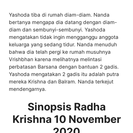
Yashoda tiba di rumah diam-diam. Nanda
bertanya mengapa dia datang dengan diam-
diam dan sembunyi-sembunyi. Yashoda
mengatakan tidak ingin mengganggu anggota
keluarga yang sedang tidur. Nanda menuduh
bahwa dia telah pergi ke rumah musuhnya
Vrishbhan karena melihatnya melintasi
perbatasan Barsana dengan bantuan 2 gadis.
Yashoda mengatakan 2 gadis itu adalah putra
mereka Krishna dan Balram. Nanda terkejut
mendengarnya.
Sinopsis Radha
Krishna 10 November
2020