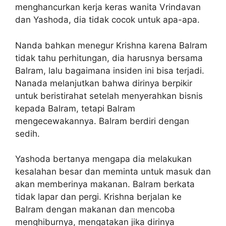
menghancurkan kerja keras wanita Vrindavan
dan Yashoda, dia tidak cocok untuk apa-apa.
Nanda bahkan menegur Krishna karena Balram
tidak tahu perhitungan, dia harusnya bersama
Balram, lalu bagaimana insiden ini bisa terjadi.
Nanada melanjutkan bahwa dirinya berpikir
untuk beristirahat setelah menyerahkan bisnis
kepada Balram, tetapi Balram
mengecewakannya. Balram berdiri dengan
sedih.
Yashoda bertanya mengapa dia melakukan
kesalahan besar dan meminta untuk masuk dan
akan memberinya makanan. Balram berkata
tidak lapar dan pergi. Krishna berjalan ke
Balram dengan makanan dan mencoba
menghiburnya, mengatakan jika dirinya