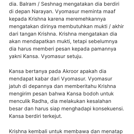
dia. Balram / Seshnag mengatakan dia berdiri
di depan Narayan. Vyomasur meminta maaf
kepada Krishna karena meremehkannya
mengatakan dirinya membutuhkan mukti / akhir
dari tangan Krishna. Krishna mengatakan dia
akan mendapatkan mukti, tetapi sebelumnya
dia harus memberi pesan kepada pamannya
yakni Kansa. Vyomasur setuju.
Kansa bertanya pada Akroor apakah dia
mendapat kabar dari Vyomasur. Vyomasur
jatuh di depannya dan memberitahu Krishna
mengirim pesan bahwa Kansa bodoh untuk
menculik Radha, dia melakukan kesalahan
besar dan harus siap menghadapi konsekuensi.
Kansa berdiri terkejut.
Krishna kembali untuk membawa dan menatap