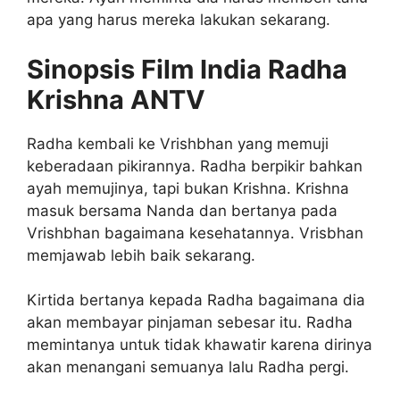
apa yang harus mereka lakukan sekarang.
Sinopsis Film India Radha
Krishna ANTV
Radha kembali ke Vrishbhan yang memuji
keberadaan pikirannya. Radha berpikir bahkan
ayah memujinya, tapi bukan Krishna. Krishna
masuk bersama Nanda dan bertanya pada
Vrishbhan bagaimana kesehatannya. Vrisbhan
memjawab lebih baik sekarang.
Kirtida bertanya kepada Radha bagaimana dia
akan membayar pinjaman sebesar itu. Radha
memintanya untuk tidak khawatir karena dirinya
akan menangani semuanya lalu Radha pergi.