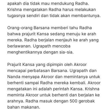
apakah dia tidak mau mendukung Radha.
Krishna mengatakan Radha harus melakukan
tugasnya sendiri dan tidak akan membantunya.
Orang-orang Barsana memberi tahu Radha
bahwa prajurit Kansa sedang menuju ke arah
mereka. Radha berjalan menjauh ke arah yang
berlawanan. Ugrapath mencoba
menghentikannya dengan sia-sia.
Prajurit Kansa yang dipimpin oleh Akroor
mencapai perbatasan Barsana. Ugrapath dan
Nanda menyapa Akroor dan memintanya untuk
berhenti sampai Radha mereka kembali. Akroor
mengatakan ini adalah perintah Kansa. Krishna
meminta Akroor untuk berhenti dan berjalan ke
arahnya. Radha masuk dengan 500 gerobak
bahan makanan.