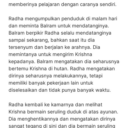
memberinya pelajaran dengan caranya sendiri.
Radha mengumpulkan penduduk di malam hari
dan meminta Balram untuk mendatanginya.
Balram berpikir Radha selalu mendatanginya
sampai sekarang, bahkan saat itu dia
tersenyum dan berjalan ke arahnya. Dia
memintanya untuk mengirim Krishna
kepadanya. Balram mengatakan dia seharusnya
bertemu Krishna di hutan. Radha mengatakan
dirinya seharusnya melakukannya, tetapi
memiliki banyak pekerjaan lain untuk
diselesaikan dan tidak punya banyak waktu.
Radha kembali ke kamarnya dan melihat
Krishna bermain seruling duduk di atas ayunan.
Dia menghentikannya dan mengatakan dirinya
sangat tegang di sini dan dia bermain seruling