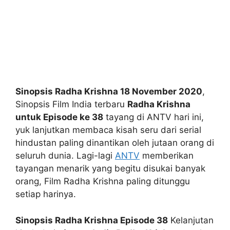
Sinopsis Radha Krishna 18 November 2020
,
Sinopsis Film India terbaru
Radha Krishna
untuk Episode ke 38
tayang di ANTV hari ini,
yuk lanjutkan membaca kisah seru dari serial
hindustan paling dinantikan oleh jutaan orang di
seluruh dunia. Lagi-lagi
ANTV
memberikan
tayangan menarik yang begitu disukai banyak
orang, Film Radha Krishna paling ditunggu
setiap harinya.
Sinopsis Radha Krishna Episode 38
Kelanjutan