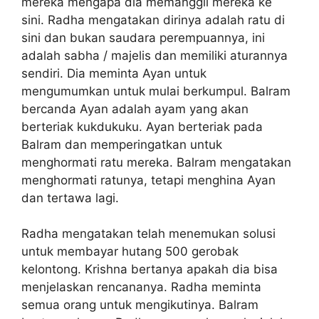
mereka mengapa dia memanggil mereka ke
sini. Radha mengatakan dirinya adalah ratu di
sini dan bukan saudara perempuannya, ini
adalah sabha / majelis dan memiliki aturannya
sendiri. Dia meminta Ayan untuk
mengumumkan untuk mulai berkumpul. Balram
bercanda Ayan adalah ayam yang akan
berteriak kukdukuku. Ayan berteriak pada
Balram dan memperingatkan untuk
menghormati ratu mereka. Balram mengatakan
menghormati ratunya, tetapi menghina Ayan
dan tertawa lagi.
Radha mengatakan telah menemukan solusi
untuk membayar hutang 500 gerobak
kelontong. Krishna bertanya apakah dia bisa
menjelaskan rencananya. Radha meminta
semua orang untuk mengikutinya. Balram