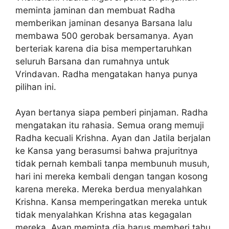
meminta jaminan dan membuat Radha
memberikan jaminan desanya Barsana lalu
membawa 500 gerobak bersamanya. Ayan
berteriak karena dia bisa mempertaruhkan
seluruh Barsana dan rumahnya untuk
Vrindavan. Radha mengatakan hanya punya
pilihan ini.
Ayan bertanya siapa pemberi pinjaman. Radha
mengatakan itu rahasia. Semua orang memuji
Radha kecuali Krishna. Ayan dan Jatila berjalan
ke Kansa yang berasumsi bahwa prajuritnya
tidak pernah kembali tanpa membunuh musuh,
hari ini mereka kembali dengan tangan kosong
karena mereka. Mereka berdua menyalahkan
Krishna. Kansa memperingatkan mereka untuk
tidak menyalahkan Krishna atas kegagalan
mereka. Ayan meminta dia harus memberi tahu