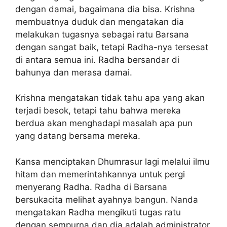
dengan damai, bagaimana dia bisa. Krishna
membuatnya duduk dan mengatakan dia
melakukan tugasnya sebagai ratu Barsana
dengan sangat baik, tetapi Radha-nya tersesat
di antara semua ini. Radha bersandar di
bahunya dan merasa damai.
Krishna mengatakan tidak tahu apa yang akan
terjadi besok, tetapi tahu bahwa mereka
berdua akan menghadapi masalah apa pun
yang datang bersama mereka.
Kansa menciptakan Dhumrasur lagi melalui ilmu
hitam dan memerintahkannya untuk pergi
menyerang Radha. Radha di Barsana
bersukacita melihat ayahnya bangun. Nanda
mengatakan Radha mengikuti tugas ratu
dengan sempurna dan dia adalah administrator