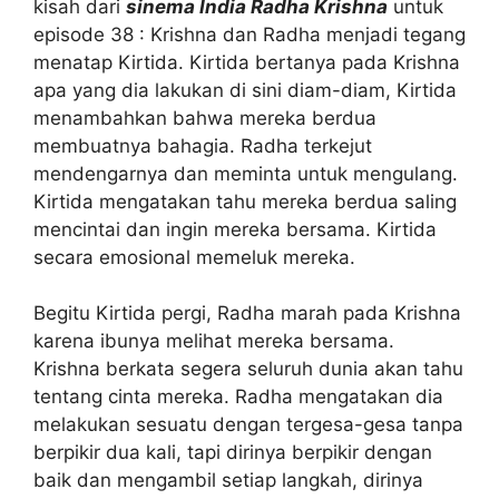
kisah dari
sinema India Radha Krishna
untuk
episode 38 : Krishna dan Radha menjadi tegang
menatap Kirtida. Kirtida bertanya pada Krishna
apa yang dia lakukan di sini diam-diam, Kirtida
menambahkan bahwa mereka berdua
membuatnya bahagia. Radha terkejut
mendengarnya dan meminta untuk mengulang.
Kirtida mengatakan tahu mereka berdua saling
mencintai dan ingin mereka bersama. Kirtida
secara emosional memeluk mereka.
Begitu Kirtida pergi, Radha marah pada Krishna
karena ibunya melihat mereka bersama.
Krishna berkata segera seluruh dunia akan tahu
tentang cinta mereka. Radha mengatakan dia
melakukan sesuatu dengan tergesa-gesa tanpa
berpikir dua kali, tapi dirinya berpikir dengan
baik dan mengambil setiap langkah, dirinya