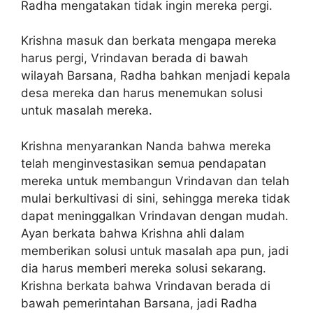
Radha mengatakan tidak ingin mereka pergi.
Krishna masuk dan berkata mengapa mereka
harus pergi, Vrindavan berada di bawah
wilayah Barsana, Radha bahkan menjadi kepala
desa mereka dan harus menemukan solusi
untuk masalah mereka.
Krishna menyarankan Nanda bahwa mereka
telah menginvestasikan semua pendapatan
mereka untuk membangun Vrindavan dan telah
mulai berkultivasi di sini, sehingga mereka tidak
dapat meninggalkan Vrindavan dengan mudah.
Ayan berkata bahwa Krishna ahli dalam
memberikan solusi untuk masalah apa pun, jadi
dia harus memberi mereka solusi sekarang.
Krishna berkata bahwa Vrindavan berada di
bawah pemerintahan Barsana, jadi Radha