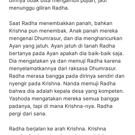
dirinya tidak bisa mengambil pujian, jadi
menunggu giliran Radha.
Saat Radha menembakkan panah, bahkan
Krishna pun menembak. Anak panah mereka
mengenai Dhumrasur, dan dia menghancurkan
Ayan yang jatuh. Ayan jatuh di tanah Radha
bertanya pada Ayan apakah dia baik-baik saja.
Dia mengatakan ya dan memuji Radha karena
menyelamatkannya dari raksasa Dhumrasur.
Radha merasa bangga pada dirinya sendiri dan
nyengir pada Krishna. Nanda memuji Radha
bahwa dia adalah kepala desa yang kompeten.
Yashoda mengatakan mereka semua bangga
padanya, tapi di mana Krishna-nya. Radha
pergi dari sana.
Radha berjalan ke arah Krishna. Krishna