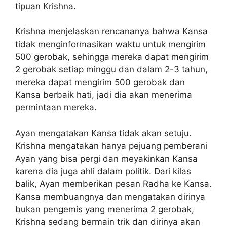
tipuan Krishna.
Krishna menjelaskan rencananya bahwa Kansa
tidak menginformasikan waktu untuk mengirim
500 gerobak, sehingga mereka dapat mengirim
2 gerobak setiap minggu dan dalam 2-3 tahun,
mereka dapat mengirim 500 gerobak dan
Kansa berbaik hati, jadi dia akan menerima
permintaan mereka.
Ayan mengatakan Kansa tidak akan setuju.
Krishna mengatakan hanya pejuang pemberani
Ayan yang bisa pergi dan meyakinkan Kansa
karena dia juga ahli dalam politik. Dari kilas
balik, Ayan memberikan pesan Radha ke Kansa.
Kansa membuangnya dan mengatakan dirinya
bukan pengemis yang menerima 2 gerobak,
Krishna sedang bermain trik dan dirinya akan