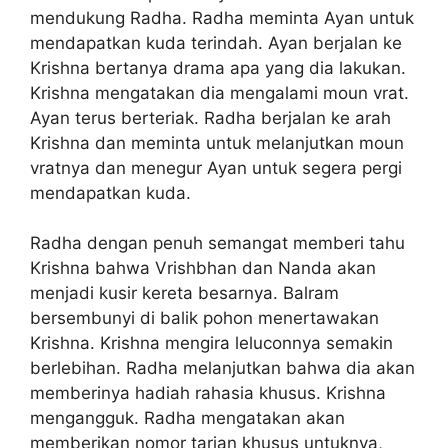
mendukung Radha. Radha meminta Ayan untuk
mendapatkan kuda terindah. Ayan berjalan ke
Krishna bertanya drama apa yang dia lakukan.
Krishna mengatakan dia mengalami moun vrat.
Ayan terus berteriak. Radha berjalan ke arah
Krishna dan meminta untuk melanjutkan moun
vratnya dan menegur Ayan untuk segera pergi
mendapatkan kuda.
Radha dengan penuh semangat memberi tahu
Krishna bahwa Vrishbhan dan Nanda akan
menjadi kusir kereta besarnya. Balram
bersembunyi di balik pohon menertawakan
Krishna. Krishna mengira leluconnya semakin
berlebihan. Radha melanjutkan bahwa dia akan
memberinya hadiah rahasia khusus. Krishna
mengangguk. Radha mengatakan akan
memberikan nomor tarian khusus untuknya,