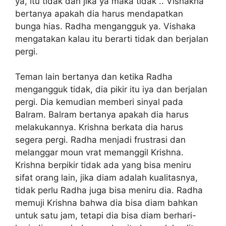
ya, itu tidak dan jika ya maka tidak .. Vishakha
bertanya apakah dia harus mendapatkan
bunga hias. Radha mengangguk ya. Vishaka
mengatakan kalau itu berarti tidak dan berjalan
pergi.
Teman lain bertanya dan ketika Radha
mengangguk tidak, dia pikir itu iya dan berjalan
pergi. Dia kemudian memberi sinyal pada
Balram. Balram bertanya apakah dia harus
melakukannya. Krishna berkata dia harus
segera pergi. Radha menjadi frustrasi dan
melanggar moun vrat memanggil Krishna.
Krishna berpikir tidak ada yang bisa meniru
sifat orang lain, jika diam adalah kualitasnya,
tidak perlu Radha juga bisa meniru dia. Radha
memuji Krishna bahwa dia bisa diam bahkan
untuk satu jam, tetapi dia bisa diam berhari-