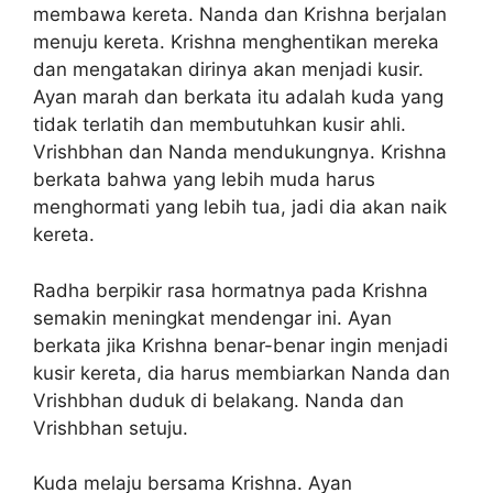
membawa kereta. Nanda dan Krishna berjalan
menuju kereta. Krishna menghentikan mereka
dan mengatakan dirinya akan menjadi kusir.
Ayan marah dan berkata itu adalah kuda yang
tidak terlatih dan membutuhkan kusir ahli.
Vrishbhan dan Nanda mendukungnya. Krishna
berkata bahwa yang lebih muda harus
menghormati yang lebih tua, jadi dia akan naik
kereta.
Radha berpikir rasa hormatnya pada Krishna
semakin meningkat mendengar ini. Ayan
berkata jika Krishna benar-benar ingin menjadi
kusir kereta, dia harus membiarkan Nanda dan
Vrishbhan duduk di belakang. Nanda dan
Vrishbhan setuju.
Kuda melaju bersama Krishna. Ayan