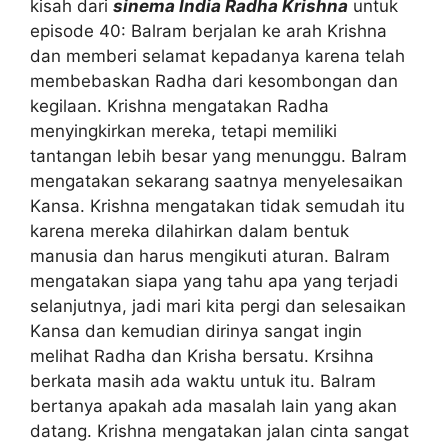
kisah dari
sinema India Radha Krishna
untuk
episode 40: Balram berjalan ke arah Krishna
dan memberi selamat kepadanya karena telah
membebaskan Radha dari kesombongan dan
kegilaan. Krishna mengatakan Radha
menyingkirkan mereka, tetapi memiliki
tantangan lebih besar yang menunggu. Balram
mengatakan sekarang saatnya menyelesaikan
Kansa. Krishna mengatakan tidak semudah itu
karena mereka dilahirkan dalam bentuk
manusia dan harus mengikuti aturan. Balram
mengatakan siapa yang tahu apa yang terjadi
selanjutnya, jadi mari kita pergi dan selesaikan
Kansa dan kemudian dirinya sangat ingin
melihat Radha dan Krisha bersatu. Krsihna
berkata masih ada waktu untuk itu. Balram
bertanya apakah ada masalah lain yang akan
datang. Krishna mengatakan jalan cinta sangat