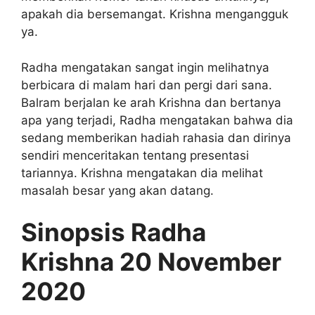
apakah dia bersemangat. Krishna mengangguk
ya.
Radha mengatakan sangat ingin melihatnya
berbicara di malam hari dan pergi dari sana.
Balram berjalan ke arah Krishna dan bertanya
apa yang terjadi, Radha mengatakan bahwa dia
sedang memberikan hadiah rahasia dan dirinya
sendiri menceritakan tentang presentasi
tariannya. Krishna mengatakan dia melihat
masalah besar yang akan datang.
Sinopsis Radha
Krishna 20 November
2020