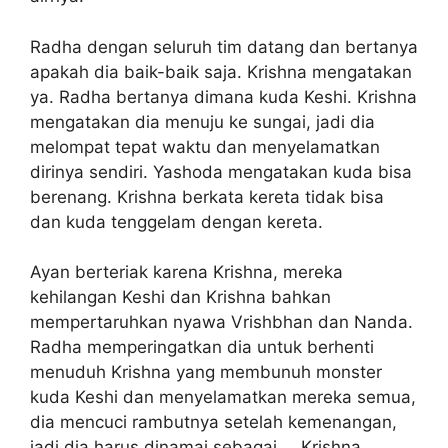
Radha dengan seluruh tim datang dan bertanya
apakah dia baik-baik saja. Krishna mengatakan
ya. Radha bertanya dimana kuda Keshi. Krishna
mengatakan dia menuju ke sungai, jadi dia
melompat tepat waktu dan menyelamatkan
dirinya sendiri. Yashoda mengatakan kuda bisa
berenang. Krishna berkata kereta tidak bisa
dan kuda tenggelam dengan kereta.
Ayan berteriak karena Krishna, mereka
kehilangan Keshi dan Krishna bahkan
mempertaruhkan nyawa Vrishbhan dan Nanda.
Radha memperingatkan dia untuk berhenti
menuduh Krishna yang membunuh monster
kuda Keshi dan menyelamatkan mereka semua,
dia mencuci rambutnya setelah kemenangan,
jadi dia harus dinamai sebagai … Krishna