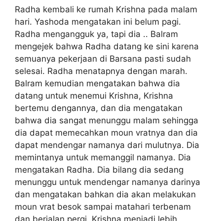
Radha kembali ke rumah Krishna pada malam
hari. Yashoda mengatakan ini belum pagi.
Radha mengangguk ya, tapi dia .. Balram
mengejek bahwa Radha datang ke sini karena
semuanya pekerjaan di Barsana pasti sudah
selesai. Radha menatapnya dengan marah.
Balram kemudian mengatakan bahwa dia
datang untuk menemui Krishna, Krishna
bertemu dengannya, dan dia mengatakan
bahwa dia sangat menunggu malam sehingga
dia dapat memecahkan moun vratnya dan dia
dapat mendengar namanya dari mulutnya. Dia
memintanya untuk memanggil namanya. Dia
mengatakan Radha. Dia bilang dia sedang
menunggu untuk mendengar namanya darinya
dan mengatakan bahkan dia akan melakukan
moun vrat besok sampai matahari terbenam
dan berjalan pergi. Krishna menjadi lebih