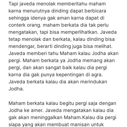
Tapi javeda menolak memberitahu maham
karna menurutnya dinding dapat berbicara
sehingga idenya gak aman karna dapat di
conterk orang. maham berkata dia tak perlu
mengatakan, tapi bisa memperlihatkan. Javeda
tetap menolak dan berkata, kalau dinding bisa
mendengar, berarti dinding juga bisa melihat.
Javeda memberi tahu Maham kalau Jodha akan
pergi. Maham berkata ya Jodha memang akan
pergi, dan akan sangat baik kalau dia pergi
karna dia gak punya kepentingan di agra.
Javeda berkata kalau dia akan merindukan
Jodha.
Maham berkata kalau begitu pergi saja dengan
Jodha ke amer. Javeda mengatakan kalau dia
gak akan meninggalkan Maham.Kalau dia pergi
siapa yang akan membuat manisan untuk