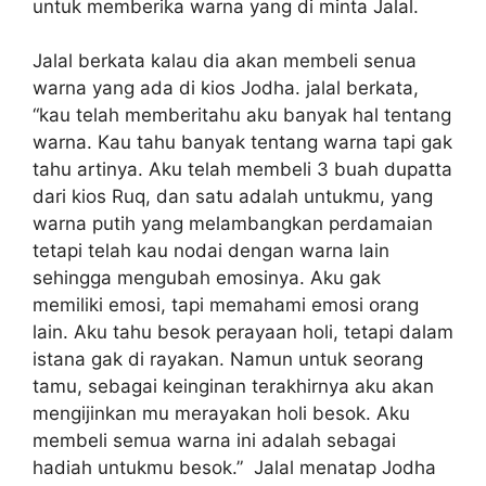
untuk memberika warna yang di minta Jalal.
Jalal berkata kalau dia akan membeli senua
warna yang ada di kios Jodha. jalal berkata,
“kau telah memberitahu aku banyak hal tentang
warna. Kau tahu banyak tentang warna tapi gak
tahu artinya. Aku telah membeli 3 buah dupatta
dari kios Ruq, dan satu adalah untukmu, yang
warna putih yang melambangkan perdamaian
tetapi telah kau nodai dengan warna lain
sehingga mengubah emosinya. Aku gak
memiliki emosi, tapi memahami emosi orang
lain. Aku tahu besok perayaan holi, tetapi dalam
istana gak di rayakan. Namun untuk seorang
tamu, sebagai keinginan terakhirnya aku akan
mengijinkan mu merayakan holi besok. Aku
membeli semua warna ini adalah sebagai
hadiah untukmu besok.” Jalal menatap Jodha