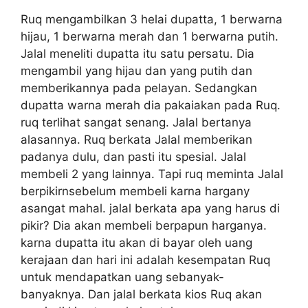
Ruq mengambilkan 3 helai dupatta, 1 berwarna
hijau, 1 berwarna merah dan 1 berwarna putih.
Jalal meneliti dupatta itu satu persatu. Dia
mengambil yang hijau dan yang putih dan
memberikannya pada pelayan. Sedangkan
dupatta warna merah dia pakaiakan pada Ruq.
ruq terlihat sangat senang. Jalal bertanya
alasannya. Ruq berkata Jalal memberikan
padanya dulu, dan pasti itu spesial. Jalal
membeli 2 yang lainnya. Tapi ruq meminta Jalal
berpikirnsebelum membeli karna hargany
asangat mahal. jalal berkata apa yang harus di
pikir? Dia akan membeli berpapun harganya.
karna dupatta itu akan di bayar oleh uang
kerajaan dan hari ini adalah kesempatan Ruq
untuk mendapatkan uang sebanyak-
banyaknya. Dan jalal berkata kios Ruq akan