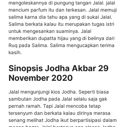
mengoleskannya di pungung tangan Jalal. jalal
mencium parfum itu dan terkesan. Jalal memuji
salima karna dia tahu apa yang di sukai Jalal.
Salima berkata kalau itu merupakan tugas istri
untuk mengesankan suaminya. Jalal
memberikan dupatta hijau yang di belinya dari
Ruq pada Salima. Salima mengucapkan terima
kasih.
Sinopsis Jodha Akbar 29
November 2020
Jalal mengunjungi kios Jodha. Seperti biasa
sambutan Jodha pada Jalal selalu saja gak
pernah ramah. Tapi Jalal mencoba tetap
tersenyum dan berkata kalau dirinya merasa
senang melihat Jodha ikut berpartisipasi dalam