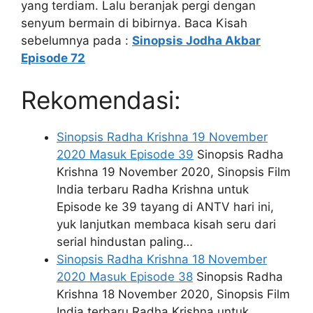
yang terdiam. Lalu beranjak pergi dengan
senyum bermain di bibirnya. Baca Kisah
sebelumnya pada :
Sinopsis Jodha Akbar
Episode 72
Rekomendasi:
Sinopsis Radha Krishna 19 November
2020 Masuk Episode 39
Sinopsis Radha
Krishna 19 November 2020, Sinopsis Film
India terbaru Radha Krishna untuk
Episode ke 39 tayang di ANTV hari ini,
yuk lanjutkan membaca kisah seru dari
serial hindustan paling…
Sinopsis Radha Krishna 18 November
2020 Masuk Episode 38
Sinopsis Radha
Krishna 18 November 2020, Sinopsis Film
India terbaru Radha Krishna untuk