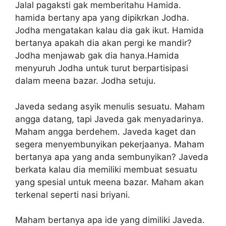
Jalal pagaksti gak memberitahu Hamida.
hamida bertany apa yang dipikrkan Jodha.
Jodha mengatakan kalau dia gak ikut. Hamida
bertanya apakah dia akan pergi ke mandir?
Jodha menjawab gak dia hanya.Hamida
menyuruh Jodha untuk turut berpartisipasi
dalam meena bazar. Jodha setuju.
Javeda sedang asyik menulis sesuatu. Maham
angga datang, tapi Javeda gak menyadarinya.
Maham angga berdehem. Javeda kaget dan
segera menyembunyikan pekerjaanya. Maham
bertanya apa yang anda sembunyikan? Javeda
berkata kalau dia memiliki membuat sesuatu
yang spesial untuk meena bazar. Maham akan
terkenal seperti nasi briyani.
Maham bertanya apa ide yang dimiliki Javeda.