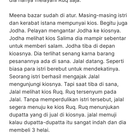
Meena bazar sudah di atur. Masing-masing istri
dan kerabat istana mempunyai kios. Begitu juga
Jodha. Pelayan mengantar Jodha ke kiosnya.
Jodha melihat kios Salima dia mampir sebentar
untuk memberi salam. Jodha tiba di depan
kioasnya. Dia terlihat senang karna barang
pesanannya ada di sana. Jalal datang. Seperti
biasa para istri berebut untuk mendekatinya.
Seorang istri berhasil mengajak Jalal
mengunjungi kiosnya. Tapi saat tiba di sana,
Jalal melihat kios Ruq. Ruq tersenyum pada
Jalal. Tanpa memperdulikan istri tersebut, jalal
segera menuju ke kios Ruq. Ruq menunjukan
dupatta yang di jual di kiosnya. jalal memuji
kalau dupatta-dupatta itu sangat indah dan dia
membeli 3 helai.