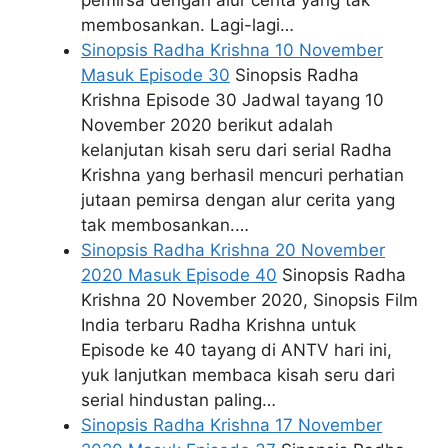
membosankan. Lagi-lagi…
Sinopsis Radha Krishna 10 November
Masuk Episode 30
Sinopsis Radha
Krishna Episode 30 Jadwal tayang 10
November 2020 berikut adalah
kelanjutan kisah seru dari serial Radha
Krishna yang berhasil mencuri perhatian
jutaan pemirsa dengan alur cerita yang
tak membosankan.…
Sinopsis Radha Krishna 20 November
2020 Masuk Episode 40
Sinopsis Radha
Krishna 20 November 2020, Sinopsis Film
India terbaru Radha Krishna untuk
Episode ke 40 tayang di ANTV hari ini,
yuk lanjutkan membaca kisah seru dari
serial hindustan paling…
Sinopsis Radha Krishna 17 November