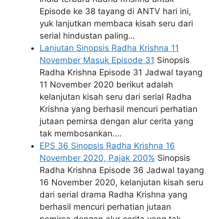
Episode ke 38 tayang di ANTV hari ini,
yuk lanjutkan membaca kisah seru dari
serial hindustan paling…
Lanjutan Sinopsis Radha Krishna 11
November Masuk Episode 31
Sinopsis
Radha Krishna Episode 31 Jadwal tayang
11 November 2020 berikut adalah
kelanjutan kisah seru dari serial Radha
Krishna yang berhasil mencuri perhatian
jutaan pemirsa dengan alur cerita yang
tak membosankan.…
EPS 36 Sinopsis Radha Krishna 16
November 2020, Pajak 200%
Sinopsis
Radha Krishna Episode 36 Jadwal tayang
16 November 2020, kelanjutan kisah seru
dari serial drama Radha Krishna yang
berhasil mencuri perhatian jutaan
pemirsa dengan alur cerita yang tak