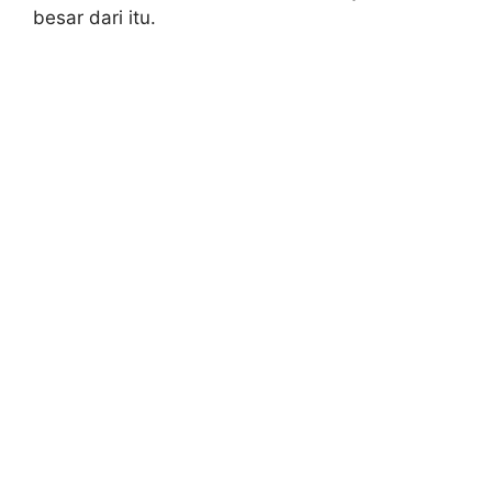
besar dari itu.