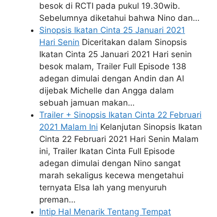
besok di RCTI pada pukul 19.30wib.
Sebelumnya diketahui bahwa Nino dan…
Sinopsis Ikatan Cinta 25 Januari 2021
Hari Senin
Diceritakan dalam Sinopsis
Ikatan Cinta 25 Januari 2021 Hari senin
besok malam, Trailer Full Episode 138
adegan dimulai dengan Andin dan Al
dijebak Michelle dan Angga dalam
sebuah jamuan makan…
Trailer + Sinopsis Ikatan Cinta 22 Februari
2021 Malam Ini
Kelanjutan Sinopsis Ikatan
Cinta 22 Februari 2021 Hari Senin Malam
ini, Trailer Ikatan Cinta Full Episode
adegan dimulai dengan Nino sangat
marah sekaligus kecewa mengetahui
ternyata Elsa lah yang menyuruh
preman…
Intip Hal Menarik Tentang Tempat