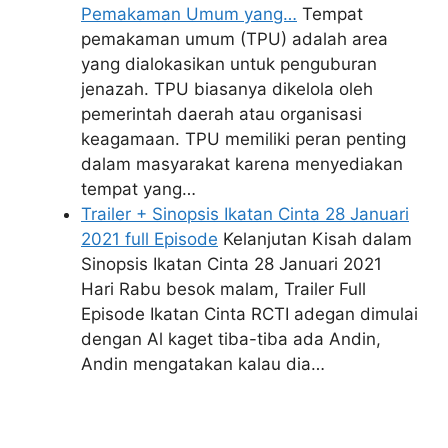
Pemakaman Umum yang…
Tempat
pemakaman umum (TPU) adalah area
yang dialokasikan untuk penguburan
jenazah. TPU biasanya dikelola oleh
pemerintah daerah atau organisasi
keagamaan. TPU memiliki peran penting
dalam masyarakat karena menyediakan
tempat yang…
Trailer + Sinopsis Ikatan Cinta 28 Januari
2021 full Episode
Kelanjutan Kisah dalam
Sinopsis Ikatan Cinta 28 Januari 2021
Hari Rabu besok malam, Trailer Full
Episode Ikatan Cinta RCTI adegan dimulai
dengan Al kaget tiba-tiba ada Andin,
Andin mengatakan kalau dia…