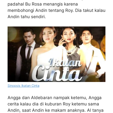
padahal Bu Rosa menangis karena
membohongi Andin tentang Roy. Dia takut kalau
Andin tahu sendiri.
Sinopsis Ikatan Cinta
Angga dan Aldebaran nampak ketemu, Angga
cerita kalau dia di kuburan Roy ketemu sama
Andin, saat Andin ke makam anaknya. Al tanya