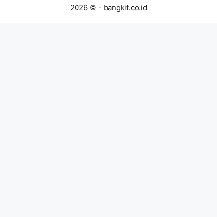
2026 © - bangkit.co.id