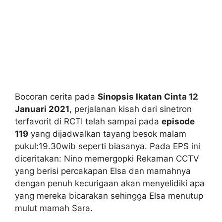
Bocoran cerita pada
Sinopsis Ikatan Cinta 12
Januari 2021
, perjalanan kisah dari sinetron
terfavorit di RCTI telah sampai pada
episode
119
yang dijadwalkan tayang besok malam
pukul:19.30wib seperti biasanya. Pada EPS ini
diceritakan: Nino memergopki Rekaman CCTV
yang berisi percakapan Elsa dan mamahnya
dengan penuh kecurigaan akan menyelidiki apa
yang mereka bicarakan sehingga Elsa menutup
mulut mamah Sara.