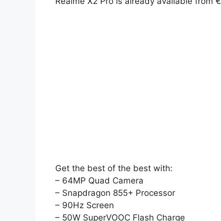
Realme X2 Pro is already available from 
Get the best of the best with:
– 64MP Quad Camera
– Snapdragon 855+ Processor
– 90Hz Screen
– 50W SuperVOOC Flash Charge