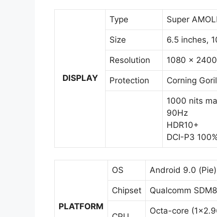
Type
Super AMOLE
Size
6.5 inches, 
Resolution
1080 x 2400 
DISPLAY
Protection
Corning Goril
1000 nits ma
90Hz
HDR10+
DCI-P3 100
OS
Android 9.0 (Pie
Chipset
Qualcomm SDM85
PLATFORM
Octa-core (1×2.
CPU