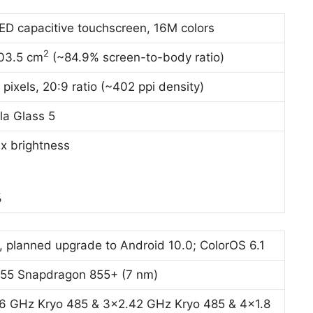
D capacitive touchscreen, 16M colors
2
103.5 cm
(~84.9% screen-to-body ratio)
pixels, 20:9 ratio (~402 ppi density)
la Glass 5
x brightness
%
), planned upgrade to Android 10.0; ColorOS 6.1
5 Snapdragon 855+ (7 nm)
96 GHz Kryo 485 & 3×2.42 GHz Kryo 485 & 4×1.8