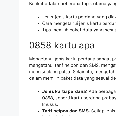
Berikut adalah beberapa topik utama yang
Jenis-jenis kartu perdana yang di
Cara mengetahui jenis kartu perda
Tips memilih paket data yang ses
0858 kartu apa
Mengetahui jenis kartu perdana sangat pe
mengetahui tarif nelpon dan SMS, menget
mengisi ulang pulsa. Selain itu, mengeta
dalam memilih paket data yang sesuai d
Jenis kartu perdana
: Ada berbaga
0858, seperti kartu perdana praba
khusus.
Tarif nelpon dan SMS
: Setiap jeni