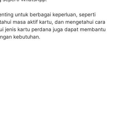
nting untuk berbagai keperluan, seperti
ahui masa aktif kartu, dan mengetahui cara
hui jenis kartu perdana juga dapat membantu
engan kebutuhan.