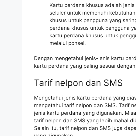
Kartu perdana khusus adalah jenis 
seluler untuk memenuhi kebutuhan
khusus untuk pengguna yang sering
perdana khusus untuk pengguna ya
kartu perdana khusus untuk pengg
melalui ponsel.
Dengan mengetahui jenis-jenis kartu per
kartu perdana yang paling sesuai denga
Tarif nelpon dan SMS
Mengetahui jenis kartu perdana yang dia
mengetahui tarif nelpon dan SMS. Tarif
jenis kartu perdana yang digunakan. Misa
tarif nelpon dan SMS yang lebih mahal d
Selain itu, tarif nelpon dan SMS juga da
yang digunakan.