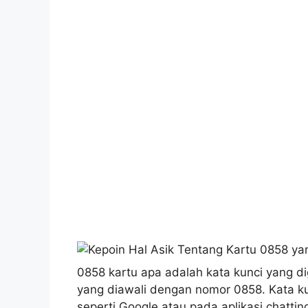
0858 kartu apa adalah kata kunci yang d
yang diawali dengan nomor 0858. Kata ku
seperti Google atau pada aplikasi chatti