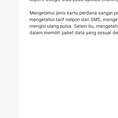
Mengetahui jenis kartu perdana sangat pe
mengetahui tarif nelpon dan SMS, menget
mengisi ulang pulsa. Selain itu, mengeta
dalam memilih paket data yang sesuai d