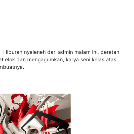
– Hiburan nyeleneh dari admin malam ini, deretan
hat elok dan mengagumkan, karya seni kelas atas
mbuatnya.