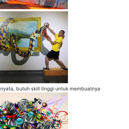
nyata, butuh skill tinggi untuk membuatnya