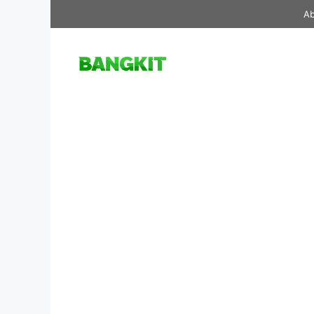
Skip
Ab
to
content