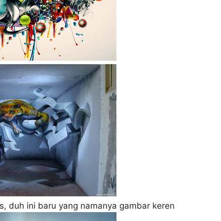
as, duh ini baru yang namanya gambar keren