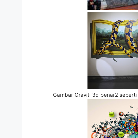
Gambar Graviti 3d benar2 seperti 