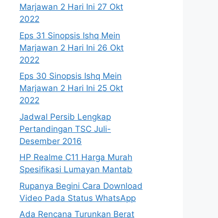
Marjawan 2 Hari Ini 27 Okt
2022
Eps 31 Sinopsis Ishq Mein
Marjawan 2 Hari Ini 26 Okt
2022
Eps 30 Sinopsis Ishq Mein
Marjawan 2 Hari Ini 25 Okt
2022
Jadwal Persib Lengkap
Pertandingan TSC Juli-
Desember 2016
HP Realme C11 Harga Murah
Spesifikasi Lumayan Mantab
Rupanya Begini Cara Download
Video Pada Status WhatsApp
Ada Rencana Turunkan Berat