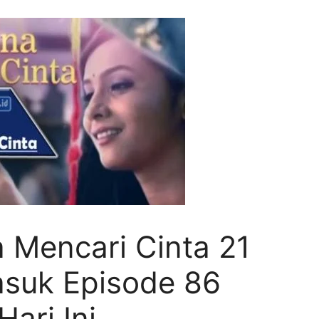
 Mencari Cinta 21
asuk Episode 86
ari Ini