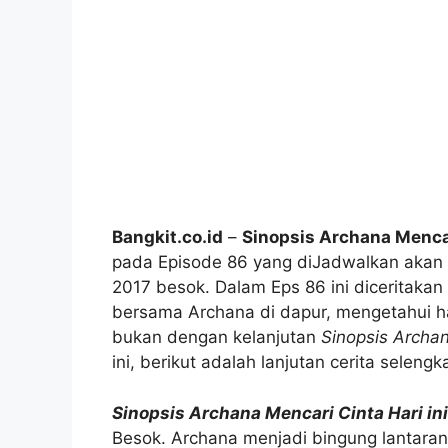
Bangkit.co.id
–
Sinopsis Archana Mencari
pada Episode 86 yang diJadwalkan akan 
2017 besok. Dalam Eps 86 ini diceritaka
bersama Archana di dapur, mengetahui 
bukan dengan kelanjutan
Sinopsis Archa
ini, berikut adalah lanjutan cerita seleng
Sinopsis Archana Mencari Cinta Hari ini
Besok. Archana menjadi bingung lantara