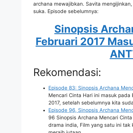
archana mewajibkan. Savita mengijinkan, 
suka. Episode sebelumnya:
Sinopsis Archa
Februari 2017 Masu
ANTV
Rekomendasi:
Episode 83: Sinopsis Archana Menc
Mencari Cinta Hari ini masuk pada 
2017, setelah sebelumnya kita sud
Episode 96, Sinopsis Archana Menc
96 Sinopsis Archana Mencari Cinta 
drama india, Film yang satu ini t
meraih jutaan…