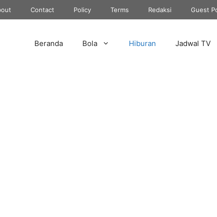
out
Contact
Policy
Terms
Redaksi
Guest P
Beranda
Bola
Hiburan
Jadwal TV