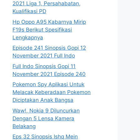
2021 Liga 1, Persahabatan,
Kualifikasi PD
Hp Oppo A95 Kabarnya Mirip
F19s Berikut Spesifikasi
Lengkapnya
Episode 241 Sinopsis Gopi 12
November 2021 Full Indo
Full Indo Sinopsis Gopi 11
November 2021 Episode 240
Pokemon Spy Aplikasi Untuk
Melacak Keberadaan Pokemon
Diciptakan Anak Bangsa
Waw!, Nokia 9 Diluncurkan
Dengan 5 Lensa Kamera
Belakang
Eps 32 Sinopsis Ishq Mein