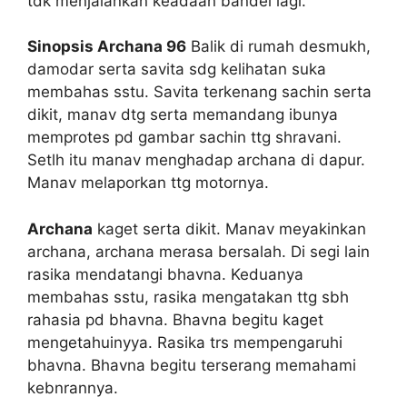
tdk menjalankan keadaan bandel lagi.
Sinopsis Archana 96
Balik di rumah desmukh,
damodar serta savita sdg kelihatan suka
membahas sstu. Savita terkenang sachin serta
dikit, manav dtg serta memandang ibunya
memprotes pd gambar sachin ttg shravani.
Setlh itu manav menghadap archana di dapur.
Manav melaporkan ttg motornya.
Archana
kaget serta dikit. Manav meyakinkan
archana, archana merasa bersalah. Di segi lain
rasika mendatangi bhavna. Keduanya
membahas sstu, rasika mengatakan ttg sbh
rahasia pd bhavna. Bhavna begitu kaget
mengetahuinyya. Rasika trs mempengaruhi
bhavna. Bhavna begitu terserang memahami
kebnrannya.