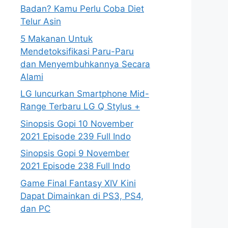
Badan? Kamu Perlu Coba Diet
Telur Asin
5 Makanan Untuk
Mendetoksifikasi Paru-Paru
dan Menyembuhkannya Secara
Alami
LG luncurkan Smartphone Mid-
Range Terbaru LG Q Stylus +
Sinopsis Gopi 10 November
2021 Episode 239 Full Indo
Sinopsis Gopi 9 November
2021 Episode 238 Full Indo
Game Final Fantasy XIV Kini
Dapat Dimainkan di PS3, PS4,
dan PC