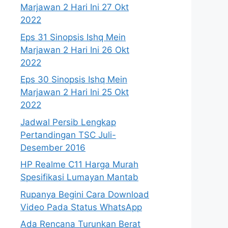
Marjawan 2 Hari Ini 27 Okt
2022
Eps 31 Sinopsis Ishq Mein
Marjawan 2 Hari Ini 26 Okt
2022
Eps 30 Sinopsis Ishq Mein
Marjawan 2 Hari Ini 25 Okt
2022
Jadwal Persib Lengkap
Pertandingan TSC Juli-
Desember 2016
HP Realme C11 Harga Murah
Spesifikasi Lumayan Mantab
Rupanya Begini Cara Download
Video Pada Status WhatsApp
Ada Rencana Turunkan Berat