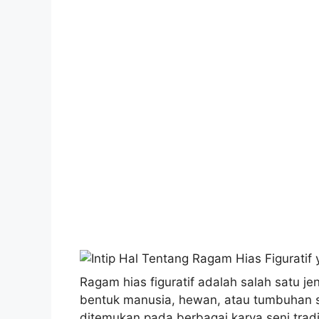
Ragam hias figuratif adalah salah satu j
bentuk manusia, hewan, atau tumbuhan s
ditemukan pada berbagai karya seni tradis