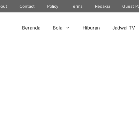
out
Contact
Policy
Terms
Redaksi
Guest P
Beranda
Bola
Hiburan
Jadwal TV