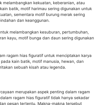
uk melambangkan kekuatan, keberanian, atau
a kain batik, motif harimau sering digunakan untuk
atan, sementara motif burung merak sering
eindahan dan keanggunan.
 untuk melambangkan kesuburan, pertumbuhan,
iran kayu, motif bunga dan daun sering digunakan
lam ragam hias figuratif untuk menciptakan karya
 pada kain batik, motif manusia, hewan, dan
itakan sebuah kisah atau legenda.
rcayaan merupakan aspek penting dalam ragam
n dalam ragam hias figuratif tidak hanya sekadar
dan pesan tertentu. Makna-makna tersebut