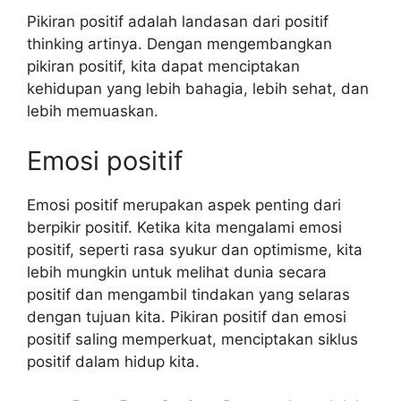
Pikiran positif adalah landasan dari positif
thinking artinya. Dengan mengembangkan
pikiran positif, kita dapat menciptakan
kehidupan yang lebih bahagia, lebih sehat, dan
lebih memuaskan.
Emosi positif
Emosi positif merupakan aspek penting dari
berpikir positif. Ketika kita mengalami emosi
positif, seperti rasa syukur dan optimisme, kita
lebih mungkin untuk melihat dunia secara
positif dan mengambil tindakan yang selaras
dengan tujuan kita. Pikiran positif dan emosi
positif saling memperkuat, menciptakan siklus
positif dalam hidup kita.