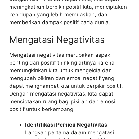
meningkatkan berpikir positif kita, menciptakan
kehidupan yang lebih memuaskan, dan
memberikan dampak positif pada dunia.
Mengatasi Negativitas
Mengatasi negativitas merupakan aspek
penting dari positif thinking artinya karena
memungkinkan kita untuk mengelola dan
mengubah pikiran dan emosi negatif yang
dapat menghambat kita untuk berpikir positif.
Dengan mengatasi negativitas, kita dapat
menciptakan ruang bagi pikiran dan emosi
positif untuk berkembang.
Identifikasi Pemicu Negativitas
Langkah pertama dalam mengatasi