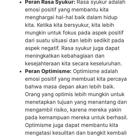
Peran Rasa Syukur:
Rasa syukur adalah
emosi positif yang membantu kita
menghargai hal-hal baik dalam hidup
kita. Ketika kita bersyukur, kita lebih
mungkin untuk fokus pada aspek positif
dari suatu situasi dan lebih sedikit pada
aspek negatif. Rasa syukur juga dapat
meningkatkan kebahagiaan dan
kesejahteraan kita secara keseluruhan.
Peran Optimisme:
Optimisme adalah
emosi positif yang membuat kita percaya
bahwa masa depan akan lebih baik.
Orang yang optimis lebih mungkin untuk
menetapkan tujuan yang menantang dan
mengambil risiko, karena mereka yakin
pada kemampuan mereka untuk berhasil.
Optimisme juga dapat membantu kita
mengatasi kesulitan dan bangkit kembali