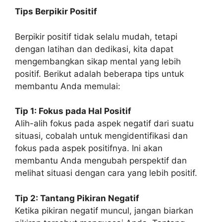
Tips Berpikir Positif
Berpikir positif tidak selalu mudah, tetapi
dengan latihan dan dedikasi, kita dapat
mengembangkan sikap mental yang lebih
positif. Berikut adalah beberapa tips untuk
membantu Anda memulai:
Tip 1: Fokus pada Hal Positif
Alih-alih fokus pada aspek negatif dari suatu
situasi, cobalah untuk mengidentifikasi dan
fokus pada aspek positifnya. Ini akan
membantu Anda mengubah perspektif dan
melihat situasi dengan cara yang lebih positif.
Tip 2: Tantang Pikiran Negatif
Ketika pikiran negatif muncul, jangan biarkan