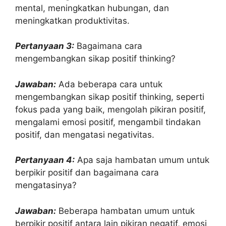
mental, meningkatkan hubungan, dan
meningkatkan produktivitas.
Pertanyaan 3:
Bagaimana cara
mengembangkan sikap positif thinking?
Jawaban:
Ada beberapa cara untuk
mengembangkan sikap positif thinking, seperti
fokus pada yang baik, mengolah pikiran positif,
mengalami emosi positif, mengambil tindakan
positif, dan mengatasi negativitas.
Pertanyaan 4:
Apa saja hambatan umum untuk
berpikir positif dan bagaimana cara
mengatasinya?
Jawaban:
Beberapa hambatan umum untuk
berpikir positif antara lain pikiran negatif, emosi