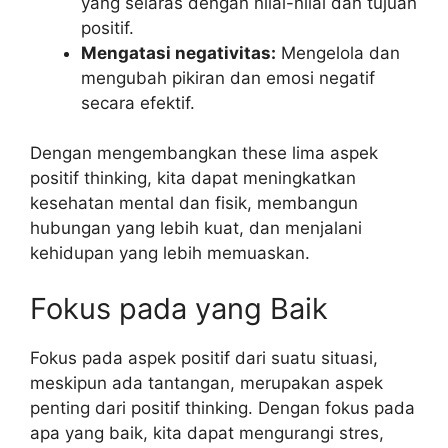
yang selaras dengan nilai-nilai dan tujuan
positif.
Mengatasi negativitas:
Mengelola dan
mengubah pikiran dan emosi negatif
secara efektif.
Dengan mengembangkan these lima aspek
positif thinking, kita dapat meningkatkan
kesehatan mental dan fisik, membangun
hubungan yang lebih kuat, dan menjalani
kehidupan yang lebih memuaskan.
Fokus pada yang Baik
Fokus pada aspek positif dari suatu situasi,
meskipun ada tantangan, merupakan aspek
penting dari positif thinking. Dengan fokus pada
apa yang baik, kita dapat mengurangi stres,