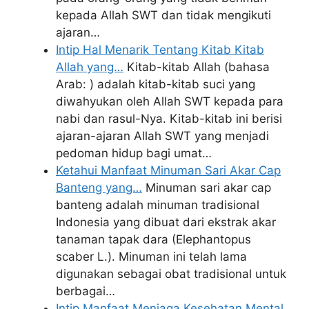
kepada Allah SWT dan tidak mengikuti
ajaran…
Intip Hal Menarik Tentang Kitab Kitab
Allah yang…
Kitab-kitab Allah (bahasa
Arab: ) adalah kitab-kitab suci yang
diwahyukan oleh Allah SWT kepada para
nabi dan rasul-Nya. Kitab-kitab ini berisi
ajaran-ajaran Allah SWT yang menjadi
pedoman hidup bagi umat…
Ketahui Manfaat Minuman Sari Akar Cap
Banteng yang…
Minuman sari akar cap
banteng adalah minuman tradisional
Indonesia yang dibuat dari ekstrak akar
tanaman tapak dara (Elephantopus
scaber L.). Minuman ini telah lama
digunakan sebagai obat tradisional untuk
berbagai…
Intip Manfaat Menjaga Kesehatan Mental