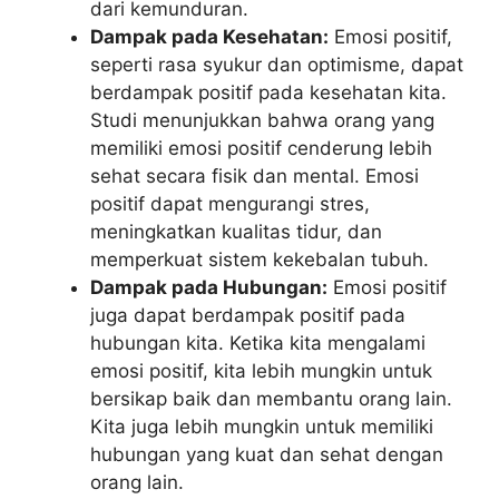
dari kemunduran.
Dampak pada Kesehatan:
Emosi positif,
seperti rasa syukur dan optimisme, dapat
berdampak positif pada kesehatan kita.
Studi menunjukkan bahwa orang yang
memiliki emosi positif cenderung lebih
sehat secara fisik dan mental. Emosi
positif dapat mengurangi stres,
meningkatkan kualitas tidur, dan
memperkuat sistem kekebalan tubuh.
Dampak pada Hubungan:
Emosi positif
juga dapat berdampak positif pada
hubungan kita. Ketika kita mengalami
emosi positif, kita lebih mungkin untuk
bersikap baik dan membantu orang lain.
Kita juga lebih mungkin untuk memiliki
hubungan yang kuat dan sehat dengan
orang lain.