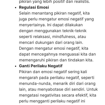
pikiran yang lebih positif dan realistis.
Regulasi Emosi
Selain menantang pikiran negatif, kita
juga perlu mengatur emosi negatif yang
menyertainya. Ini dapat dilakukan
dengan menggunakan teknik-teknik
seperti relaksasi, mindfulness, atau
mencari dukungan dari orang lain.
Dengan mengatur emosi negatif, kita
dapat mencegahnya menguasai kita dan
memengaruhi pikiran dan tindakan kita.
Ganti Perilaku Negatif
Pikiran dan emosi negatif sering kali
mengarah pada perilaku negatif, seperti
menunda-nunda, menarik diri dari orang
lain, atau menyabotase diri sendiri. Untuk
mengatasi negativitas secara efektif, kita
perlu mengganti perilaku negatif ini