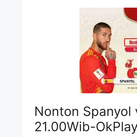
Nonton Spanyol v
21.00Wib-OkPla