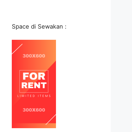
Space di Sewakan :