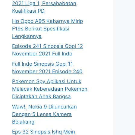
2021 Liga 1, Persahabatan,
Kualifikasi PD
Hp Oppo A95 Kabarnya Mirip
F19s Berikut Spesifikasi
Lengkapnya
Episode 241 Sinopsis Gopi 12
November 2021 Full Indo
Full Indo Sinopsis Gopi 11
November 2021 Episode 240
Pokemon Spy Aplikasi Untuk
Melacak Keberadaan Pokemon
Diciptakan Anak Bangsa
Waw!, Nokia 9 Diluncurkan
Dengan 5 Lensa Kamera
Belakang
Eps 32 Sinopsis Ishq Mein