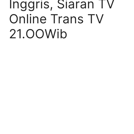
Inggris, Siaran TV
Online Trans TV
21.OOWib