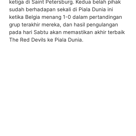
ketiga di Saint Petersburg. Kedua belah pihak
sudah berhadapan sekali di Piala Dunia ini
ketika Belgia menang 1-0 dalam pertandingan
grup terakhir mereka, dan hasil pengulangan
pada hari Sabtu akan memastikan akhir terbaik
The Red Devils ke Piala Dunia.