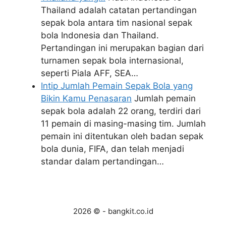
Thailand adalah catatan pertandingan
sepak bola antara tim nasional sepak
bola Indonesia dan Thailand.
Pertandingan ini merupakan bagian dari
turnamen sepak bola internasional,
seperti Piala AFF, SEA…
Intip Jumlah Pemain Sepak Bola yang
Bikin Kamu Penasaran
Jumlah pemain
sepak bola adalah 22 orang, terdiri dari
11 pemain di masing-masing tim. Jumlah
pemain ini ditentukan oleh badan sepak
bola dunia, FIFA, dan telah menjadi
standar dalam pertandingan…
2026 © - bangkit.co.id