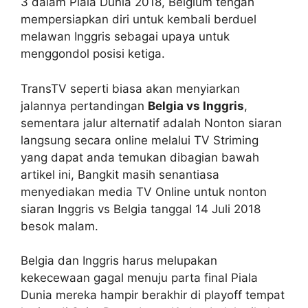
3 dalam Piala Dunia 2018, Belgium tengah
mempersiapkan diri untuk kembali berduel
melawan Inggris sebagai upaya untuk
menggondol posisi ketiga.
TransTV seperti biasa akan menyiarkan
jalannya pertandingan
Belgia vs Inggris
,
sementara jalur alternatif adalah Nonton siaran
langsung secara online melalui TV Striming
yang dapat anda temukan dibagian bawah
artikel ini, Bangkit masih senantiasa
menyediakan media TV Online untuk nonton
siaran Inggris vs Belgia tanggal 14 Juli 2018
besok malam.
Belgia dan Inggris harus melupakan
kekecewaan gagal menuju parta final Piala
Dunia mereka hampir berakhir di playoff tempat