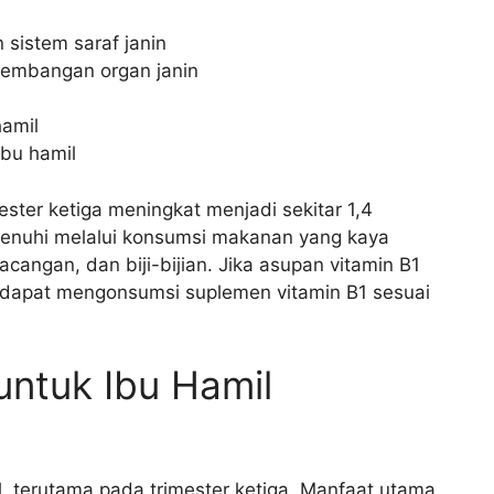
istem saraf janin
embangan organ janin
hamil
bu hamil
ester ketiga meningkat menjadi sekitar 1,4
dipenuhi melalui konsumsi makanan yang kaya
acangan, dan biji-bijian. Jika asupan vitamin B1
l dapat mengonsumsi suplemen vitamin B1 sesuai
untuk Ibu Hamil
l, terutama pada trimester ketiga. Manfaat utama