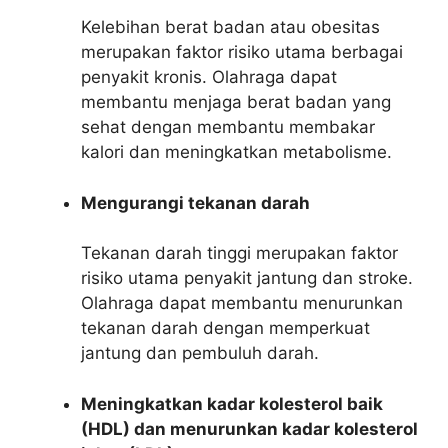
Kelebihan berat badan atau obesitas
merupakan faktor risiko utama berbagai
penyakit kronis. Olahraga dapat
membantu menjaga berat badan yang
sehat dengan membantu membakar
kalori dan meningkatkan metabolisme.
Mengurangi tekanan darah
Tekanan darah tinggi merupakan faktor
risiko utama penyakit jantung dan stroke.
Olahraga dapat membantu menurunkan
tekanan darah dengan memperkuat
jantung dan pembuluh darah.
Meningkatkan kadar kolesterol baik
(HDL) dan menurunkan kadar kolesterol