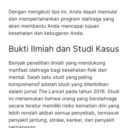
Dengan mengikuti tips ini, Anda dapat memulai
dan mempertahankan program olahraga yang
akan membantu Anda mencapai tujuan
kesehatan dan kebugaran Anda.
Bukti Ilmiah dan Studi Kasus
Banyak penelitian ilmiah yang mendukung
manfaat olahraga bagi kesehatan fisik dan
mental. Salah satu studi yang paling
komprehensif adalah studi yang diterbitkan
dalam jurnal
The Lancet
pada tahun 2016. Studi
ini menemukan bahwa orang yang berolahraga
secara teratur memiliki risiko kematian dini yang
lebih rendah akibat semua penyebab, termasuk
penyakit jantung, stroke, kanker, dan penyakit
pernapasan.