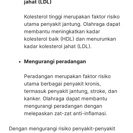
jahat (LDL)
Kolesterol tinggi merupakan faktor risiko
utama penyakit jantung. Olahraga dapat
membantu meningkatkan kadar
kolesterol baik (HDL) dan menurunkan
kadar kolesterol jahat (LDL).
Mengurangi peradangan
Peradangan merupakan faktor risiko
utama berbagai penyakit kronis,
termasuk penyakit jantung, stroke, dan
kanker. Olahraga dapat membantu
mengurangi peradangan dengan
melepaskan zat-zat anti-inflamasi.
Dengan mengurangi risiko penyakit-penyakit