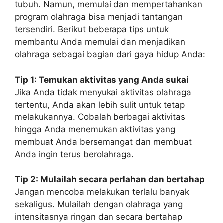
tubuh. Namun, memulai dan mempertahankan
program olahraga bisa menjadi tantangan
tersendiri. Berikut beberapa tips untuk
membantu Anda memulai dan menjadikan
olahraga sebagai bagian dari gaya hidup Anda:
Tip 1: Temukan aktivitas yang Anda sukai
Jika Anda tidak menyukai aktivitas olahraga
tertentu, Anda akan lebih sulit untuk tetap
melakukannya. Cobalah berbagai aktivitas
hingga Anda menemukan aktivitas yang
membuat Anda bersemangat dan membuat
Anda ingin terus berolahraga.
Tip 2: Mulailah secara perlahan dan bertahap
Jangan mencoba melakukan terlalu banyak
sekaligus. Mulailah dengan olahraga yang
intensitasnya ringan dan secara bertahap