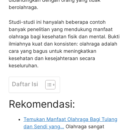
dibandingkan dengan orang yang tidak
berolahraga.
Studi-studi ini hanyalah beberapa contoh
banyak penelitian yang mendukung manfaat
olahraga bagi kesehatan fisik dan mental. Bukti
ilmiahnya kuat dan konsisten: olahraga adalah
cara yang bagus untuk meningkatkan
kesehatan dan kesejahteraan secara
keseluruhan.
Daftar Isi
Rekomendasi:
Temukan Manfaat Olahraga Bagi Tulang
dan Sendi yang…
Olahraga sangat