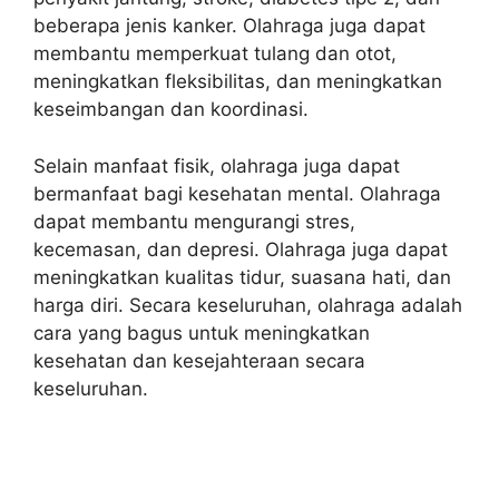
beberapa jenis kanker. Olahraga juga dapat
membantu memperkuat tulang dan otot,
meningkatkan fleksibilitas, dan meningkatkan
keseimbangan dan koordinasi.
Selain manfaat fisik, olahraga juga dapat
bermanfaat bagi kesehatan mental. Olahraga
dapat membantu mengurangi stres,
kecemasan, dan depresi. Olahraga juga dapat
meningkatkan kualitas tidur, suasana hati, dan
harga diri. Secara keseluruhan, olahraga adalah
cara yang bagus untuk meningkatkan
kesehatan dan kesejahteraan secara
keseluruhan.