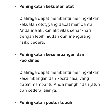
Peningkatan kekuatan otot
Olahraga dapat membantu meningkatkan
kekuatan otot, yang dapat membantu
Anda melakukan aktivitas sehari-hari
dengan lebih mudah dan mengurangi
risiko cedera.
Peningkatan keseimbangan dan
koordinasi
Olahraga dapat membantu meningkatkan
keseimbangan dan koordinasi, yang
dapat membantu Anda menghindari jatuh
dan cedera lainnya.
Peningkatan postur tubuh