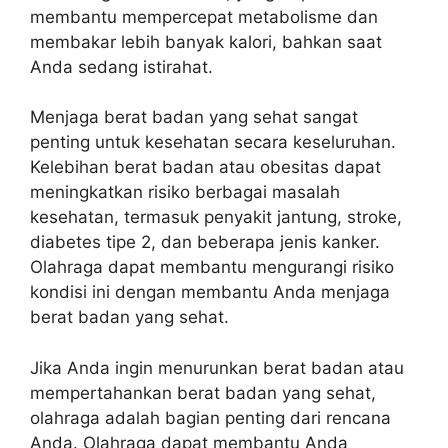
membantu mempercepat metabolisme dan
membakar lebih banyak kalori, bahkan saat
Anda sedang istirahat.
Menjaga berat badan yang sehat sangat
penting untuk kesehatan secara keseluruhan.
Kelebihan berat badan atau obesitas dapat
meningkatkan risiko berbagai masalah
kesehatan, termasuk penyakit jantung, stroke,
diabetes tipe 2, dan beberapa jenis kanker.
Olahraga dapat membantu mengurangi risiko
kondisi ini dengan membantu Anda menjaga
berat badan yang sehat.
Jika Anda ingin menurunkan berat badan atau
mempertahankan berat badan yang sehat,
olahraga adalah bagian penting dari rencana
Anda. Olahraga dapat membantu Anda