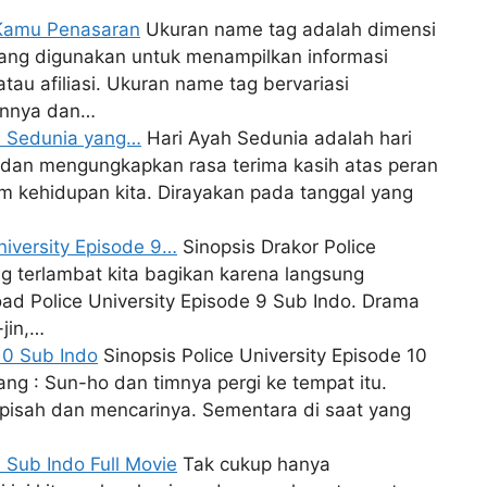
 Kamu Penasaran
Ukuran name tag adalah dimensi
yang digunakan untuk menampilkan informasi
tau afiliasi. Ukuran name tag bervariasi
annya dan…
ah Sedunia yang…
Hari Ayah Sedunia adalah hari
dan mengungkapkan rasa terima kasih atas peran
 kehidupan kita. Dirayakan pada tanggal yang
niversity Episode 9…
Sinopsis Drakor Police
g terlambat kita bagikan karena langsung
d Police University Episode 9 Sub Indo. Drama
jin,…
 10 Sub Indo
Sinopsis Police University Episode 10
ang : Sun-ho dan timnya pergi ke tempat itu.
isah dan mencarinya. Sementara di saat yang
Sub Indo Full Movie
Tak cukup hanya