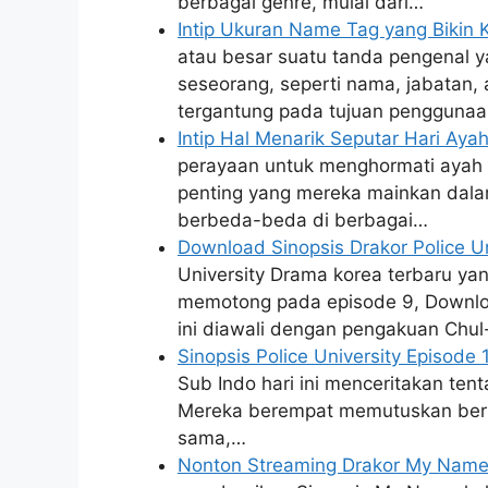
berbagai genre, mulai dari…
Intip Ukuran Name Tag yang Bikin
atau besar suatu tanda pengenal 
seseorang, seperti nama, jabatan, a
tergantung pada tujuan pengguna
Intip Hal Menarik Seputar Hari Ay
perayaan untuk menghormati ayah 
penting yang mereka mainkan dalam
berbeda-beda di berbagai…
Download Sinopsis Drakor Police U
University Drama korea terbaru yan
memotong pada episode 9, Downloa
ini diawali dengan pengakuan Chul-
Sinopsis Police University Episode
Sub Indo hari ini menceritakan tent
Mereka berempat memutuskan berp
sama,…
Nonton Streaming Drakor My Name 