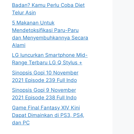
Badan? Kamu Perlu Coba Diet
Telur Asin
5 Makanan Untuk
Mendetoksifikasi Paru-Paru
dan Menyembuhkannya Secara
Alami
LG luncurkan Smartphone Mid-
Range Terbaru LG Q Stylus +
Sinopsis Gopi 10 November
2021 Episode 239 Full Indo
Sinopsis Gopi 9 November
2021 Episode 238 Full Indo
Game Final Fantasy XIV Kini
Dapat Dimainkan di PS3, PS4,
dan PC