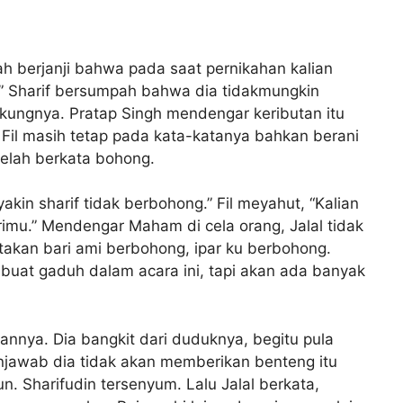
ah berjanji bahwa pada saat pernikahan kalian
” Sharif bersumpah bahwa dia tidakmungkin
ungnya. Pratap Singh mendengar keributan itu
 Fil masih tetap pada kata-katanya bahkan berani
elah berkata bohong.
in sharif tidak berbohong.” Fil meyahut, “Kalian
imu.” Mendengar Maham di cela orang, Jalal tidak
takan bari ami berbohong, ipar ku berbohong.
buat gaduh dalam acara ini, tapi akan ada banyak
annya. Dia bangkit dari duduknya, begitu pula
enjawab dia tidak akan memberikan benteng itu
n. Sharifudin tersenyum. Lalu Jalal berkata,