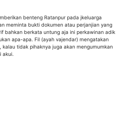
emberikan benteng Ratanpur pada jkeluarga
an meminta bukti dokumen atau perjanjian yang
f bahkan berkata untung aja ini perkawinan adik
ukan apa-apa. Fil (ayah vajendar) mengatakan
, kalau tidak pihaknya juga akan mengumumkan
 akui.