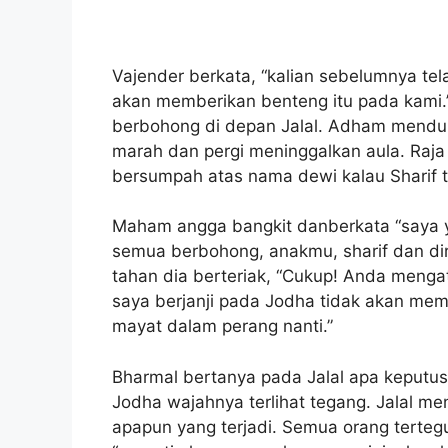
Vajender berkata, “kalian sebelumnya tel
akan memberikan benteng itu pada kami.
berbohong di depan Jalal. Adham menduk
marah dan pergi meninggalkan aula. Raja
bersumpah atas nama dewi kalau Sharif t
Maham angga bangkit danberkata “saya yak
semua berbohong, anakmu, sharif dan dir
tahan dia berteriak, “Cukup! Anda menga
saya berjanji pada Jodha tidak akan mem
mayat dalam perang nanti.”
Bharmal bertanya pada Jalal apa keputus
Jodha wajahnya terlihat tegang. Jalal m
apapun yang terjadi. Semua orang tertegu