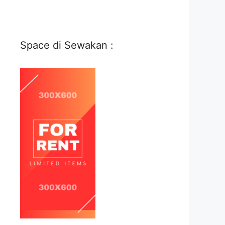
Space di Sewakan :