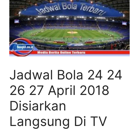
Jadwal Bola 24 24
26 27 April 2018
Disiarkan
Langsung Di TV