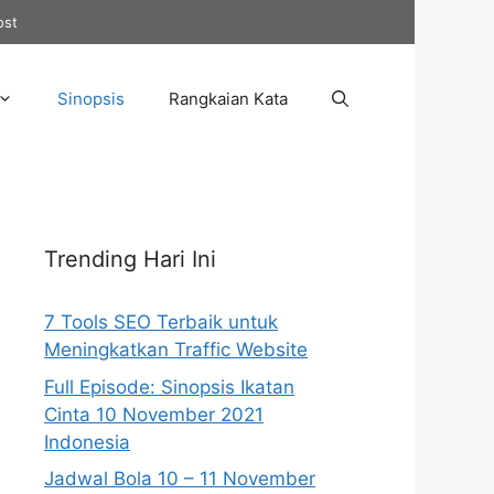
ost
Sinopsis
Rangkaian Kata
Trending Hari Ini
7 Tools SEO Terbaik untuk
Meningkatkan Traffic Website
Full Episode: Sinopsis Ikatan
Cinta 10 November 2021
Indonesia
Jadwal Bola 10 – 11 November