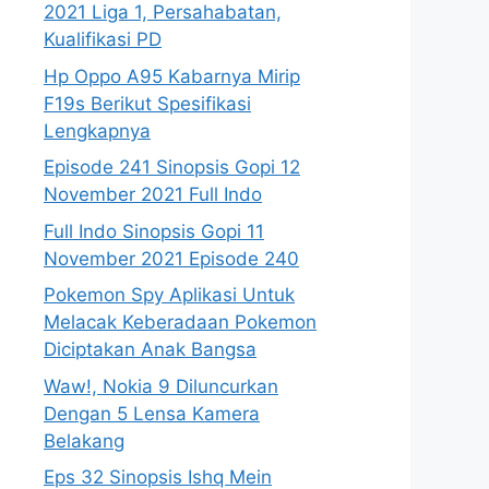
2021 Liga 1, Persahabatan,
Kualifikasi PD
Hp Oppo A95 Kabarnya Mirip
F19s Berikut Spesifikasi
Lengkapnya
Episode 241 Sinopsis Gopi 12
November 2021 Full Indo
Full Indo Sinopsis Gopi 11
November 2021 Episode 240
Pokemon Spy Aplikasi Untuk
Melacak Keberadaan Pokemon
Diciptakan Anak Bangsa
Waw!, Nokia 9 Diluncurkan
Dengan 5 Lensa Kamera
Belakang
Eps 32 Sinopsis Ishq Mein