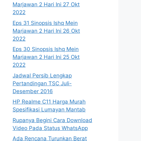
Marjawan 2 Hari Ini 27 Okt
2022
Eps 31 Sinopsis Ishq Mein
Marjawan 2 Hari Ini 26 Okt
2022
Eps 30 Sinopsis Ishq Mein
Marjawan 2 Hari Ini 25 Okt
2022
Jadwal Persib Lengkap
Pertandingan TSC Juli-
Desember 2016
HP Realme C11 Harga Murah
Spesifikasi Lumayan Mantab
Rupanya Begini Cara Download
Video Pada Status WhatsApp
Ada Rencana Turunkan Berat