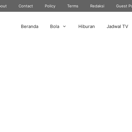
out
Contact
Policy
Terms
Redaksi
Guest P
Beranda
Bola
Hiburan
Jadwal TV