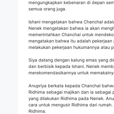
mengungkapkan kebenaran di depan sem
semua orang juga.
Ishani mengatakan bahwa Chanchal adala
Nenek mengatakan bahwa ia akan menghu
memerintahkan Chanchal untuk mendekor
mengatakan bahwa itu adalah pekerjaan 
melakukan pekerjaan hukumannya atau p
Siya datang dengan kalung emas yang d
dan berbisik kepada Ishani. Nenek membe
merekomendasikannya untuk memakainya
Anupriya berkata kepada Chanchal bahw
Ridhima sebagai majikan dan ia sebagai 
yang dilakukan Ridhima pada Nenek. An
cara untuk mengusir Ridhima dari rumah.
Ridhima.