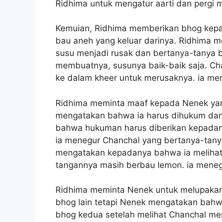
Ridhima untuk mengatur aarti dan pergi m
Kemuian, Ridhima memberikan bhog kep
bau aneh yang keluar darinya. Ridhima
susu menjadi rusak dan bertanya-tanya ba
membuatnya, susunya baik-baik saja. C
ke dalam kheer untuk merusaknya. ia men
Ridhima meminta maaf kepada Nenek yan
mengatakan bahwa ia harus dihukum dan 
bahwa hukuman harus diberikan kepadany
ia menegur Chanchal yang bertanya-tan
mengatakan kepadanya bahwa ia meliha
tangannya masih berbau lemon. ia meneg
Ridhima meminta Nenek untuk melupaka
bhog lain tetapi Nenek mengatakan bahw
bhog kedua setelah melihat Chanchal mer