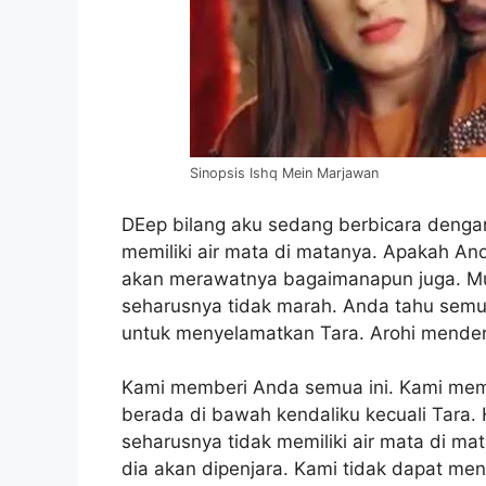
Sinopsis Ishq Mein Marjawan
DEep bilang aku sedang berbicara dengan
memiliki air mata di matanya. Apakah An
akan merawatnya bagaimanapun juga. M
seharusnya tidak marah. Anda tahu semu
untuk menyelamatkan Tara. Arohi menden
Kami memberi Anda semua ini. Kami memb
berada di bawah kendaliku kecuali Tara
seharusnya tidak memiliki air mata di m
dia akan dipenjara. Kami tidak dapat me