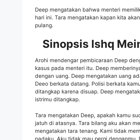
Deep mengatakan bahwa menteri memiliki
hari ini. Tara mengatakan kapan kita aka
pulang.
Sinopsis Ishq Mei
Arohi mendengar pembicaraan Deep deng
kasus pada menteri itu. Deep memberinya
dengan uang. Deep mengatakan uang adal
Deeo berkata datang. Polisi berkata kamu
ditangkap karena disuap. Deep mengataka
istrimu ditangkap.
Tara mengatakan Deep, apakah kamu sudah 
jatuh di atasnya. Tara bilang aku akan
mengatakan tara tenang. Kami tidak memu
padaku. Aku tidak mau pergi denganmu. D