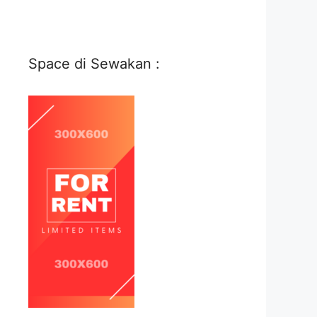
Space di Sewakan :