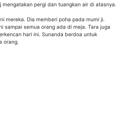
j mengatakan pergi dan tuangkan air di atasnya.
ni mereka. Dia memberi poha pada mumi ji.
i sampai semua orang ada di meja. Tara juga
erkencan hari ini. Sunanda berdoa untuk
a orang.