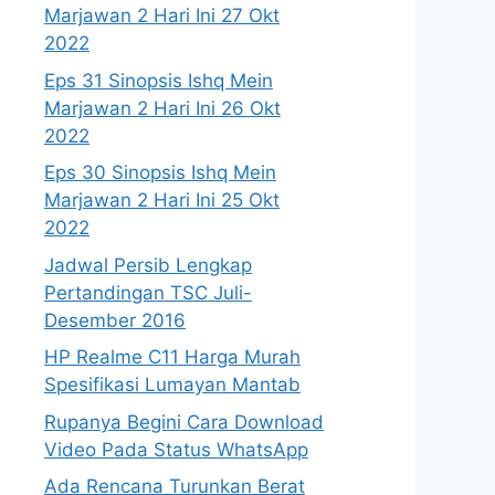
Marjawan 2 Hari Ini 27 Okt
2022
Eps 31 Sinopsis Ishq Mein
Marjawan 2 Hari Ini 26 Okt
2022
Eps 30 Sinopsis Ishq Mein
Marjawan 2 Hari Ini 25 Okt
2022
Jadwal Persib Lengkap
Pertandingan TSC Juli-
Desember 2016
HP Realme C11 Harga Murah
Spesifikasi Lumayan Mantab
Rupanya Begini Cara Download
Video Pada Status WhatsApp
Ada Rencana Turunkan Berat