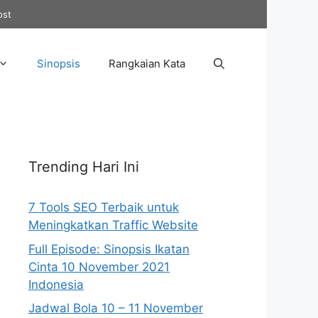
ost
Sinopsis
Rangkaian Kata
Trending Hari Ini
7 Tools SEO Terbaik untuk
Meningkatkan Traffic Website
Full Episode: Sinopsis Ikatan
Cinta 10 November 2021
Indonesia
Jadwal Bola 10 – 11 November