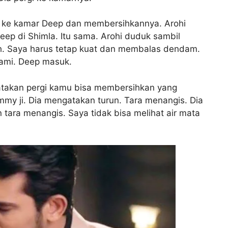
i ke kamar Deep dan membersihkannya. Arohi
ep di Shimla. Itu sama. Arohi duduk sambil
ah. Saya harus tetap kuat dan membalas dendam.
ami. Deep masuk.
atakan pergi kamu bisa membersihkan yang
mmy ji. Dia mengatakan turun. Tara menangis. Dia
tara menangis. Saya tidak bisa melihat air mata