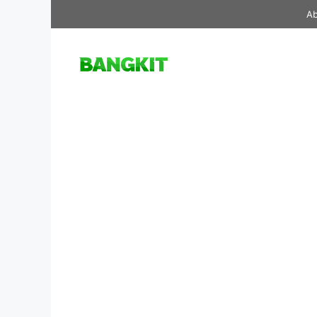
Skip
Ab
to
content