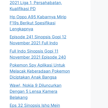
2021 Liga 1, Persahabatan,
Kualifikasi PD
Hp Oppo A95 Kabarnya Mirip
F19s Berikut Spesifikasi
Lengkapnya
Episode 241 Sinopsis Gopi 12
November 2021 Full Indo
Full Indo Sinopsis Gopi 11
November 2021 Episode 240
Pokemon Spy Aplikasi Untuk
Melacak Keberadaan Pokemon
Diciptakan Anak Bangsa
Waw!, Nokia 9 Diluncurkan
Dengan 5 Lensa Kamera
Belakang
Eps 32 Sinopsis Ishq Mein