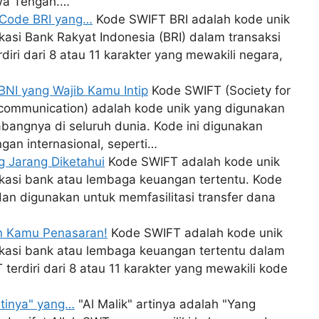
awa Tengah.…
t Code BRI yang…
Kode SWIFT BRI adalah kode unik
kasi Bank Rakyat Indonesia (BRI) dalam transaksi
rdiri dari 8 atau 11 karakter yang mewakili negara,
BNI yang Wajib Kamu Intip
Kode SWIFT (Society for
ecommunication) adalah kode unik yang digunakan
abangnya di seluruh dunia. Kode ini digunakan
ngan internasional, seperti…
g Jarang Diketahui
Kode SWIFT adalah kode unik
kasi bank atau lembaga keuangan tertentu. Kode
r dan digunakan untuk memfasilitasi transfer dana
kin Kamu Penasaran!
Kode SWIFT adalah kode unik
ikasi bank atau lembaga keuangan tertentu dalam
 terdiri dari 8 atau 11 karakter yang mewakili kode
rtinya" yang…
"Al Malik" artinya adalah "Yang