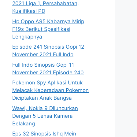
2021 Liga 1, Persahabatan,
Kualifikasi PD
Hp Oppo A95 Kabarnya Mirip
F19s Berikut Spesifikasi
Lengkapnya
Episode 241 Sinopsis Gopi 12
November 2021 Full Indo
Full Indo Sinopsis Gopi 11
November 2021 Episode 240
Pokemon Spy Aplikasi Untuk
Melacak Keberadaan Pokemon
Diciptakan Anak Bangsa
Waw!, Nokia 9 Diluncurkan
Dengan 5 Lensa Kamera
Belakang
Eps 32 Sinopsis Ishq Mein