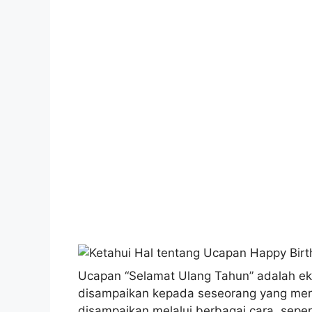
Ucapan “Selamat Ulang Tahun” adalah eks
disampaikan kepada seseorang yang mera
disampaikan melalui berbagai cara, seper