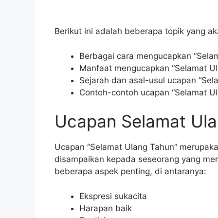
Berikut ini adalah beberapa topik yang ak
Berbagai cara mengucapkan “Sela
Manfaat mengucapkan “Selamat Ul
Sejarah dan asal-usul ucapan “Sel
Contoh-contoh ucapan “Selamat U
Ucapan Selamat Ula
Ucapan “Selamat Ulang Tahun” merupakan
disampaikan kepada seseorang yang meray
beberapa aspek penting, di antaranya:
Ekspresi sukacita
Harapan baik