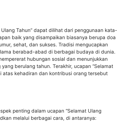
 Ulang Tahun” dapat dilihat dari penggunaan kata-
arapan baik yang disampaikan biasanya berupa doa
umur, sehat, dan sukses. Tradisi mengucapkan
elama berabad-abad di berbagai budaya di dunia.
 mempererat hubungan sosial dan menunjukkan
 yang berulang tahun. Terakhir, ucapan “Selamat
 atas kehadiran dan kontribusi orang tersebut
aspek penting dalam ucapan “Selamat Ulang
udkan melalui berbagai cara, di antaranya: