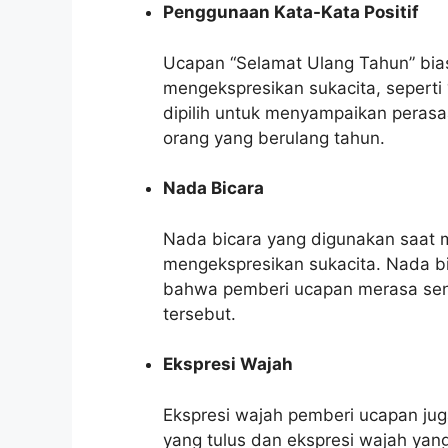
Penggunaan Kata-Kata Positif
Ucapan “Selamat Ulang Tahun” bia
mengekspresikan sukacita, seperti “
dipilih untuk menyampaikan peras
orang yang berulang tahun.
Nada Bicara
Nada bicara yang digunakan saat 
mengekspresikan sukacita. Nada b
bahwa pemberi ucapan merasa sen
tersebut.
Ekspresi Wajah
Ekspresi wajah pemberi ucapan ju
yang tulus dan ekspresi wajah ya