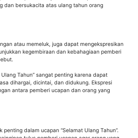
 dan bersukacita atas ulang tahun orang
tangan atau memeluk, juga dapat mengekspresikan
nunjukkan kegembiraan dan kebahagiaan pemberi
sebut.
 Ulang Tahun” sangat penting karena dapat
a dihargai, dicintai, dan didukung. Ekspresi
ungan antara pemberi ucapan dan orang yang
k penting dalam ucapan “Selamat Ulang Tahun”.
einginan tulus pemberi ucapan agar orang yang