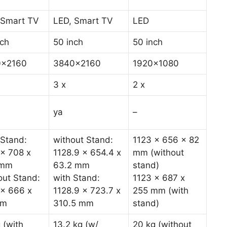
 Smart TV
LED, Smart TV
LED
nch
50 inch
50 inch
0×2160
3840×2160
1920×1080
3 x
2 x
ya
–
 Stand:
without Stand:
1123 x 656 x 82
 x 708 x
1128.9 x 654.4 x
mm (without
 mm
63.2 mm
stand)
out Stand:
with Stand:
1123 x 687 x
 x 666 x
1128.9 x 723.7 x
255 mm (with
mm
310.5 mm
stand)
 (with
13.2 kg (w/
20 kg (without