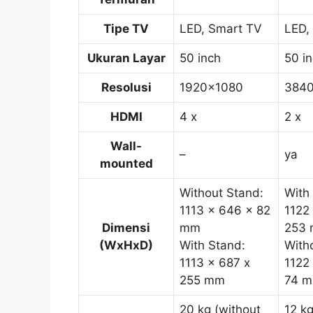
Tipe TV
LED, Smart TV
LED,
Ukuran Layar
50 inch
50 i
Resolusi
1920×1080
384
HDMI
4 x
2 x
Wall-
–
ya
mounted
Without Stand:
With
1113 x 646 x 82
1122
Dimensi
mm
253
(WxHxD)
With Stand:
With
1113 x 687 x
1122
255 mm
74 
20 kg (without
12 kg