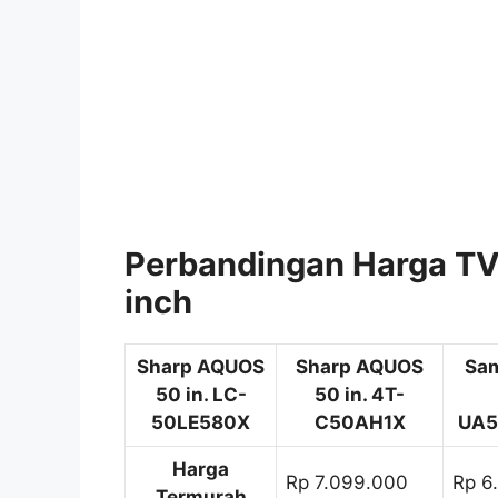
Perbandingan Harga TV
inch
Sharp AQUOS
Sharp AQUOS
Sa
50 in. LC-
50 in. 4T-
50LE580X
C50AH1X
UA5
Harga
Rp 7.099.000
Rp 6
Termurah