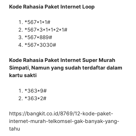
Kode Rahasia Paket Internet Loop
*567*1*1#
*567*3*1*1*2*1#
*567*889#
*567*3030#
Kode Rahasia Paket Internet Super Murah
Simpati, Namun yang sudah terdaftar dalam
kartu sakti
*363*9#
*363*2#
https://bangkit.co.id/8769/12-kode-paket-
internet-murah-telkomsel-gak-banyak-yang-
tahu