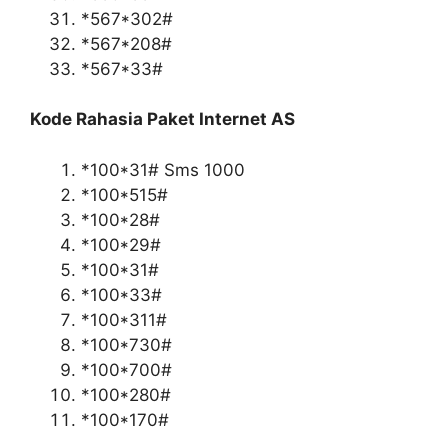
*567*302#
*567*208#
*567*33#
Kode Rahasia Paket Internet AS
*100*31# Sms 1000
*100*515#
*100*28#
*100*29#
*100*31#
*100*33#
*100*311#
*100*730#
*100*700#
*100*280#
*100*170#