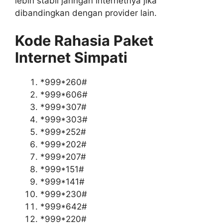
lebih stabil jaringan internetnya jika
dibandingkan dengan provider lain.
Kode Rahasia Paket
Internet Simpati
*999*260#
*999*606#
*999*307#
*999*303#
*999*252#
*999*202#
*999*207#
*999*151#
*999*141#
*999*230#
*999*642#
*999*220#