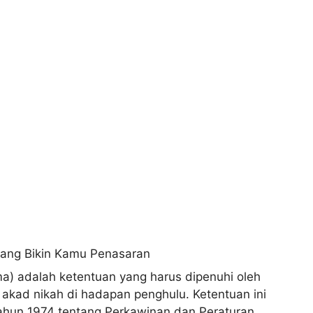
a) adalah ketentuan yang harus dipenuhi oleh
akad nikah di hadapan penghulu. Ketentuan ini
hun 1974 tentang Perkawinan dan Peraturan