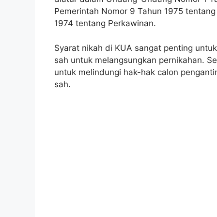
Pemerintah Nomor 9 Tahun 1975 tentan
1974 tentang Perkawinan.
Syarat nikah di KUA sangat penting unt
sah untuk melangsungkan pernikahan. Sela
untuk melindungi hak-hak calon penganti
sah.