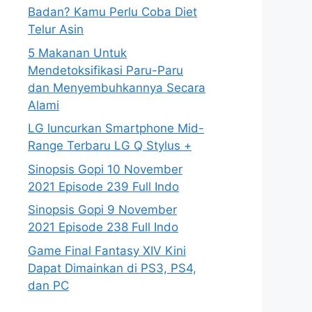
Badan? Kamu Perlu Coba Diet
Telur Asin
5 Makanan Untuk
Mendetoksifikasi Paru-Paru
dan Menyembuhkannya Secara
Alami
LG luncurkan Smartphone Mid-
Range Terbaru LG Q Stylus +
Sinopsis Gopi 10 November
2021 Episode 239 Full Indo
Sinopsis Gopi 9 November
2021 Episode 238 Full Indo
Game Final Fantasy XIV Kini
Dapat Dimainkan di PS3, PS4,
dan PC