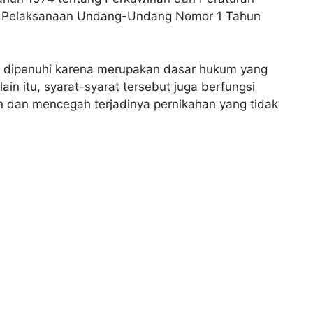
g Pelaksanaan Undang-Undang Nomor 1 Tahun
uk dipenuhi karena merupakan dasar hukum yang
in itu, syarat-syarat tersebut juga berfungsi
n dan mencegah terjadinya pernikahan yang tidak