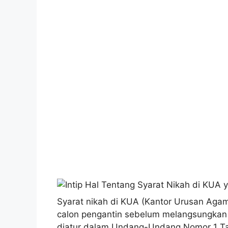
Syarat nikah di KUA (Kantor Urusan Agam
calon pengantin sebelum melangsungkan 
diatur dalam Undang-Undang Nomor 1 Ta