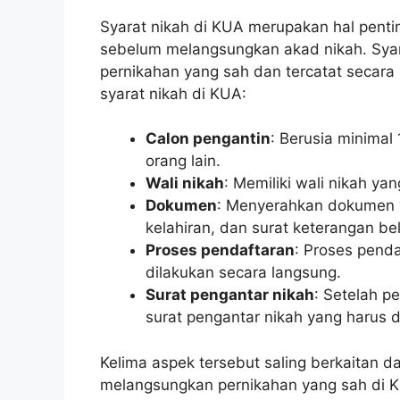
Syarat nikah di KUA merupakan hal penti
sebelum melangsungkan akad nikah. Syar
pernikahan yang sah dan tercatat secara 
syarat nikah di KUA:
Calon pengantin
: Berusia minimal
orang lain.
Wali nikah
: Memiliki wali nikah yan
Dokumen
: Menyerahkan dokumen ya
kelahiran, dan surat keterangan b
Proses pendaftaran
: Proses pend
dilakukan secara langsung.
Surat pengantar nikah
: Setelah p
surat pengantar nikah yang harus 
Kelima aspek tersebut saling berkaitan d
melangsungkan pernikahan yang sah di K