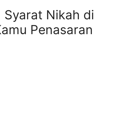
g Syarat Nikah di
Kamu Penasaran