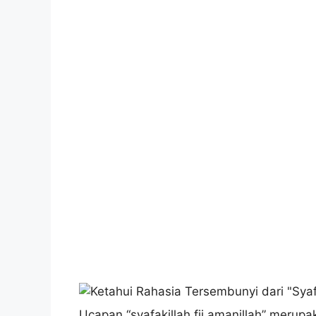
Ucapan “syafakillah fii amanillah” meru