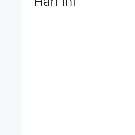
Hari Ini