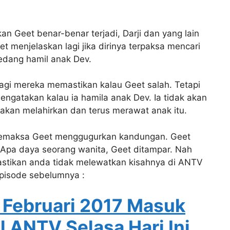
an Geet benar-benar terjadi, Darji dan yang lain
t menjelaskan lagi jika dirinya terpaksa mencari
edang hamil anak Dev.
i lagi mereka memastikan kalau Geet salah. Tetapi
ngatakan kalau ia hamila anak Dev. Ia tidak akan
kan melahirkan dan terus merawat anak itu.
a memaksa Geet menggugurkan kandungan. Geet
i. Apa daya seorang wanita, Geet ditampar. Nah
astikan anda tidak melewatkan kisahnya di ANTV
Episode sebelumnya :
 Februari 2017 Masuk
 ANTV Selasa Hari Ini,