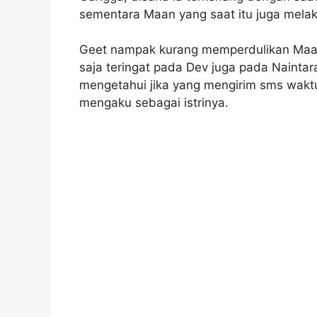
sementara Maan yang saat itu juga melak
Geet nampak kurang memperdulikan Maan 
saja teringat pada Dev juga pada Nainta
mengetahui jika yang mengirim sms waktu
mengaku sebagai istrinya.