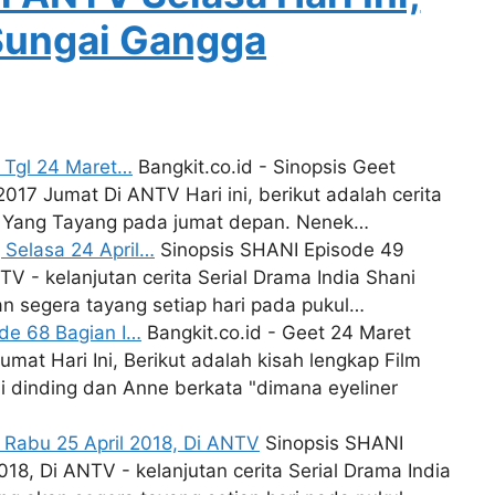
 Sungai Gangga
, Tgl 24 Maret…
Bangkit.co.id - Sinopsis Geet
2017 Jumat Di ANTV Hari ini, berikut adalah cerita
68 Yang Tayang pada jumat depan. Nenek…
 Selasa 24 April…
Sinopsis SHANI Episode 49
TV - kelanjutan cerita Serial Drama India Shani
n segera tayang setiap hari pada pukul…
ode 68 Bagian I…
Bangkit.co.id - Geet 24 Maret
mat Hari Ini, Berikut adalah kisah lengkap Film
 dinding dan Anne berkata "dimana eyeliner
 Rabu 25 April 2018, Di ANTV
Sinopsis SHANI
18, Di ANTV - kelanjutan cerita Serial Drama India