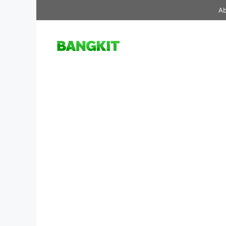
Skip
Ab
to
content