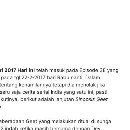
i 2017 Hari ini
telah masuk pada Episode 38 yang
pada tgl 22-2-2017 hari Rabu nanti. Dalam
tentang kehamilannya tetapi dia menolak jika
ru saja cerita serial India yang satu ini, pasti
utinya, berikut adalah lanjutan
Sinopsis Geet
.
beradaan Geet yang melakukan ritual di sunga
t2 indah ketika masih bersama dengan Dev,