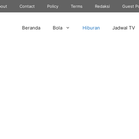
out
Contact
Policy
Terms
Redaksi
Guest P
Beranda
Bola
Hiburan
Jadwal TV