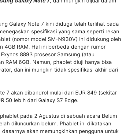
sung Galaxy Note 7
, dan mungkin dijual dalam
ng Galaxy Note 7
kini diduga telah terlihat pada
menegaskan spesifikasi yang sama seperti rekan
ablet (nomor model SM-N930V) ini didukung oleh
 4GB RAM. Hal ini berbeda dengan rumor
 Exynos 8893 prosesor Samsung (atau
n RAM 6GB. Namun, phablet diuji hanya bisa
tor, dan ini mungkin tidak spesifikasi akhir dari
e 7 akan dibandrol mulai dari EUR 849 (sekitar
R 50 lebih dari Galaxy S7 Edge.
phablet pada 2 Agustus di sebuah acara Belum
elah diluncurkan belum. Phablet ini dikatakan
ada dasarnya akan memungkinkan pengguna untuk