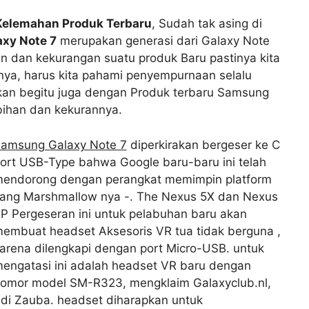
Kelemahan Produk Terbaru
, Sudah tak asing di
xy Note 7
merupakan generasi dari Galaxy Note
n dan kekurangan suatu produk Baru pastinya kita
ya, harus kita pahami penyempurnaan selalu
ukan begitu juga dengan Produk terbaru Samsung
bihan dan kekurannya.
amsung Galaxy Note 7
diperkirakan bergeser ke C
ort USB-Type bahwa Google baru-baru ini telah
endorong dengan perangkat memimpin platform
ang Marshmallow nya -. The Nexus 5X dan Nexus
P Pergeseran ini untuk pelabuhan baru akan
embuat headset Aksesoris VR tua tidak berguna ,
arena dilengkapi dengan port Micro-USB. untuk
engatasi ini adalah headset VR baru dengan
omor model SM-R323, mengklaim Galaxyclub.nl,
 di Zauba. headset diharapkan untuk