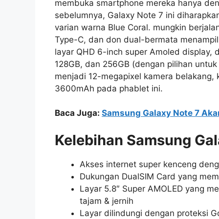
membuka smartphone mereka hanya deng
sebelumnya, Galaxy Note 7 ini diharapkan
varian warna Blue Coral. mungkin berjala
Type-C, dan don dual-bermata menampilkan
layar QHD 6-inch super Amoled display,
128GB, dan 256GB (dengan pilihan untuk 
menjadi 12-megapixel kamera belakang, 
3600mAh pada phablet ini.
Baca Juga:
Samsung Galaxy Note 7 Aka
Kelebihan Samsung Gal
Akses internet super kenceng deng
Dukungan DualSIM Card yang memu
Layar 5.8″ Super AMOLED yang men
tajam & jernih
Layar dilindungi dengan proteksi Go