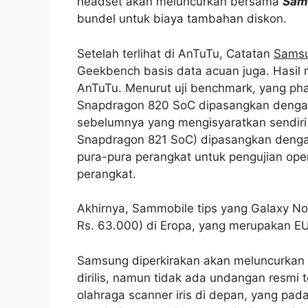
headset akan meluncurkan bersama
Sam
bundel untuk biaya tambahan diskon.
Setelah terlihat di AnTuTu, Catatan
Samsu
Geekbench basis data acuan juga. Hasil 
AnTuTu. Menurut uji benchmark, yang ph
Snapdragon 820 SoC dipasangkan dengan
sebelumnya yang mengisyaratkan sendiri
Snapdragon 821 SoC) dipasangkan denga
pura-pura perangkat untuk pengujian opera
perangkat.
Akhirnya, Sammobile tips yang Galaxy Not
Rs. 63.000) di Eropa, yang merupakan EU
Samsung diperkirakan akan meluncurkan 
dirilis, namun tidak ada undangan resmi t
olahraga scanner iris di depan, yang p