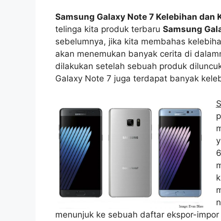
Samsung Galaxy Note 7 Kelebihan dan 
telinga kita produk terbaru
Samsung Gala
sebelumnya, jika kita membahas kelebiha
akan menemukan banyak cerita di dalamn
dilakukan setelah sebuah produk dilunc
Galaxy Note 7 juga terdapat banyak kele
S
p
m
y
6
m
k
m
n
menunjuk ke sebuah daftar ekspor-impor