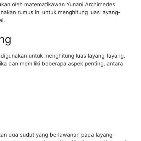
mukan oleh matematikawan Yunani Archimedes
akan rumus ini untuk menghitung luas layang-
l.
ng
digunakan untuk menghitung luas layang-layang.
ka dan memiliki beberapa aspek penting, antara
kan dua sudut yang berlawanan pada layang-