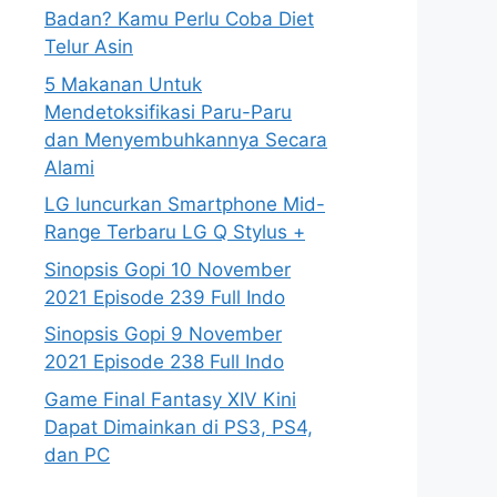
Badan? Kamu Perlu Coba Diet
Telur Asin
5 Makanan Untuk
Mendetoksifikasi Paru-Paru
dan Menyembuhkannya Secara
Alami
LG luncurkan Smartphone Mid-
Range Terbaru LG Q Stylus +
Sinopsis Gopi 10 November
2021 Episode 239 Full Indo
Sinopsis Gopi 9 November
2021 Episode 238 Full Indo
Game Final Fantasy XIV Kini
Dapat Dimainkan di PS3, PS4,
dan PC