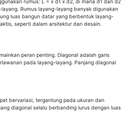
ggunakan rumus: L = x d1 x d2, di mana d1 dan d2
g-layang. Rumus layang-layang banyak digunakan
tung luas bangun datar yang berbentuk layang-
raktis, seperti dalam arsitektur dan desain.
ainkan peran penting. Diagonal adalah garis
lawanan pada layang-layang. Panjang diagonal
pat bervariasi, tergantung pada ukuran dan
ang diagonal selalu berbanding lurus dengan luas