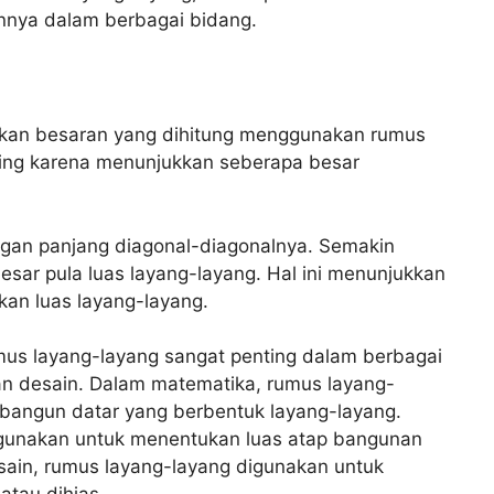
nnya dalam berbagai bidang.
akan besaran yang dihitung menggunakan rumus
ting karena menunjukkan seberapa besar
ngan panjang diagonal-diagonalnya. Semakin
esar pula luas layang-layang. Hal ini menunjukkan
an luas layang-layang.
us layang-layang sangat penting dalam berbagai
dan desain. Dalam matematika, rumus layang-
 bangun datar yang berbentuk layang-layang.
digunakan untuk menentukan luas atap bangunan
sain, rumus layang-layang digunakan untuk