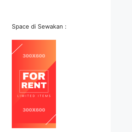
Space di Sewakan :