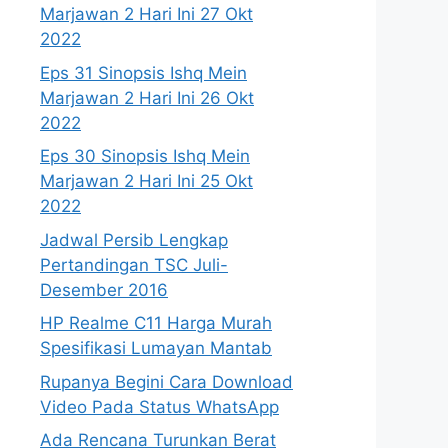
Marjawan 2 Hari Ini 27 Okt
2022
Eps 31 Sinopsis Ishq Mein
Marjawan 2 Hari Ini 26 Okt
2022
Eps 30 Sinopsis Ishq Mein
Marjawan 2 Hari Ini 25 Okt
2022
Jadwal Persib Lengkap
Pertandingan TSC Juli-
Desember 2016
HP Realme C11 Harga Murah
Spesifikasi Lumayan Mantab
Rupanya Begini Cara Download
Video Pada Status WhatsApp
Ada Rencana Turunkan Berat