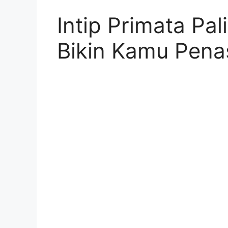
Intip Primata Pa
Bikin Kamu Pena