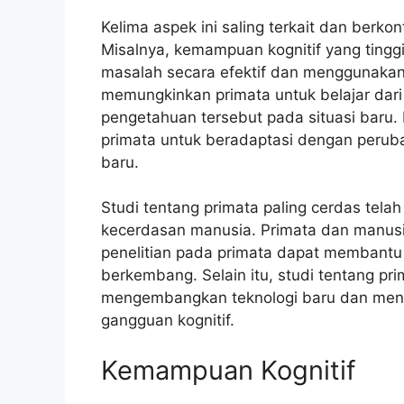
Kelima aspek ini saling terkait dan berko
Misalnya, kemampuan kognitif yang tin
masalah secara efektif dan menggunakan 
memungkinkan primata untuk belajar dar
pengetahuan tersebut pada situasi baru
primata untuk beradaptasi dengan perub
baru.
Studi tentang primata paling cerdas tel
kecerdasan manusia. Primata dan manus
penelitian pada primata dapat membant
berkembang. Selain itu, studi tentang pr
mengembangkan teknologi baru dan men
gangguan kognitif.
Kemampuan Kognitif