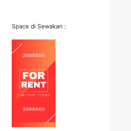
Space di Sewakan :