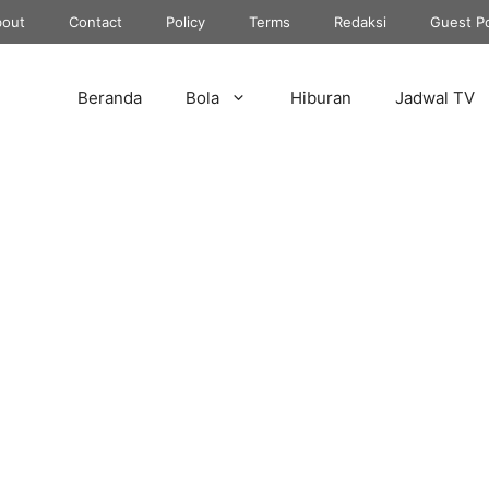
out
Contact
Policy
Terms
Redaksi
Guest P
Beranda
Bola
Hiburan
Jadwal TV