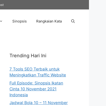
ost
Sinopsis
Rangkaian Kata
Trending Hari Ini
7 Tools SEO Terbaik untuk
Meningkatkan Traffic Website
Full Episode: Sinopsis Ikatan
Cinta 10 November 2021
Indonesia
Jadwal Bola 10 – 11 November