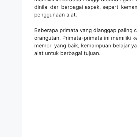
dinilai dari berbagai aspek, seperti ke
penggunaan alat.
Beberapa primata yang dianggap paling ce
orangutan. Primata-primata ini memiliki 
memori yang baik, kemampuan belajar 
alat untuk berbagai tujuan.