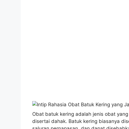
Obat batuk kering adalah jenis obat yan
disertai dahak. Batuk kering biasanya di
saluran pernapasan, dan dapat disebabkan