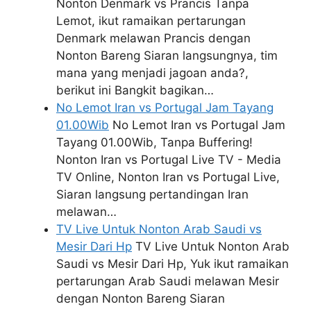
Nonton Denmark vs Prancis Tanpa
Lemot, ikut ramaikan pertarungan
Denmark melawan Prancis dengan
Nonton Bareng Siaran langsungnya, tim
mana yang menjadi jagoan anda?,
berikut ini Bangkit bagikan…
No Lemot Iran vs Portugal Jam Tayang
01.00Wib
No Lemot Iran vs Portugal Jam
Tayang 01.00Wib, Tanpa Buffering!
Nonton Iran vs Portugal Live TV - Media
TV Online, Nonton Iran vs Portugal Live,
Siaran langsung pertandingan Iran
melawan…
TV Live Untuk Nonton Arab Saudi vs
Mesir Dari Hp
TV Live Untuk Nonton Arab
Saudi vs Mesir Dari Hp, Yuk ikut ramaikan
pertarungan Arab Saudi melawan Mesir
dengan Nonton Bareng Siaran