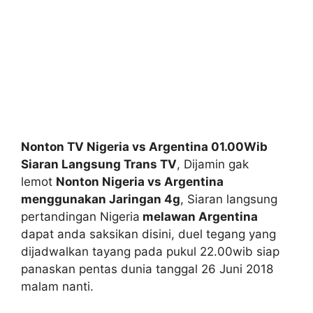
Nonton TV Nigeria vs Argentina 01.00Wib
Siaran Langsung Trans TV
, Dijamin gak
lemot
Nonton Nigeria vs Argentina
menggunakan Jaringan 4g
, Siaran langsung
pertandingan Nigeria
melawan Argentina
dapat anda saksikan disini, duel tegang yang
dijadwalkan tayang pada pukul 22.00wib siap
panaskan pentas dunia tanggal 26 Juni 2018
malam nanti.