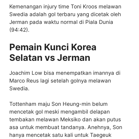
Kemenangan injury time Toni Kroos melawan
Swedia adalah gol terbaru yang dicetak oleh
Jerman pada waktu normal di Piala Dunia
(94:42).
Pemain Kunci Korea
Selatan vs Jerman
Joachim Low bisa menempatkan imannya di
Marco Reus lagi setelah golnya melawan
Swedia.
Tottenham maju Son Heung-min belum
mencetak gol meski mengambil delapan
tembakan melawan Meksiko dan akan putus
asa untuk membuat tandanya. Anehnya, Son
hanya mencetak satu kali untuk Taegeuk