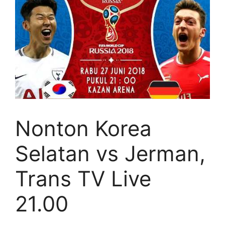
Nonton Korea
Selatan vs Jerman,
Trans TV Live
21.00