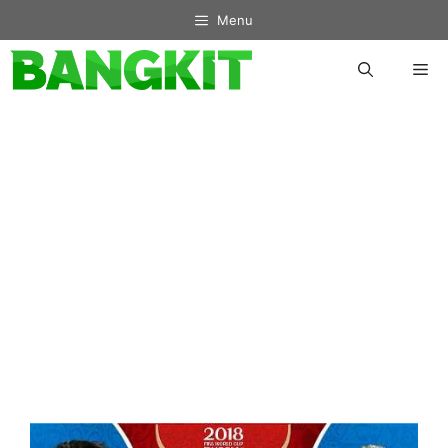
Skip
Menu
to
content
Me