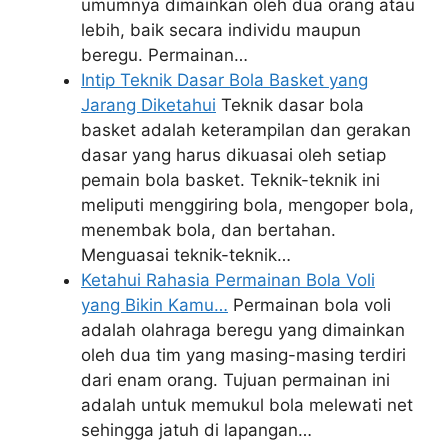
umumnya dimainkan oleh dua orang atau
lebih, baik secara individu maupun
beregu. Permainan…
Intip Teknik Dasar Bola Basket yang
Jarang Diketahui
Teknik dasar bola
basket adalah keterampilan dan gerakan
dasar yang harus dikuasai oleh setiap
pemain bola basket. Teknik-teknik ini
meliputi menggiring bola, mengoper bola,
menembak bola, dan bertahan.
Menguasai teknik-teknik…
Ketahui Rahasia Permainan Bola Voli
yang Bikin Kamu…
Permainan bola voli
adalah olahraga beregu yang dimainkan
oleh dua tim yang masing-masing terdiri
dari enam orang. Tujuan permainan ini
adalah untuk memukul bola melewati net
sehingga jatuh di lapangan…