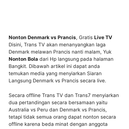
Nonton Denmark vs Prancis
, Gratis
Live TV
Disini, Trans TV akan menanyangkan laga
Denmark melawan Prancis nanti malam, Yuk
Nonton Bola
dari Hp langsung pada halaman
Bangkit. Dibawah artikel ini dapat anda
temukan media yang menyiarkan Siaran
Langsung Denmark vs Prancis secara live.
Secara offline Trans TV dan Trans7 menyiarkan
dua pertandingan secara bersamaan yaitu
Australia vs Peru dan Denmark vs Prancis,
tetapi tidak semua orang dapat nonton secara
offline karena beda minat dengan anggota