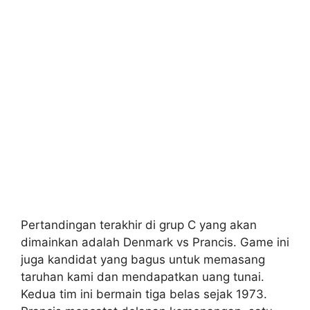
Pertandingan terakhir di grup C yang akan
dimainkan adalah Denmark vs Prancis. Game ini
juga kandidat yang bagus untuk memasang
taruhan kami dan mendapatkan uang tunai.
Kedua tim ini bermain tiga belas sejak 1973.