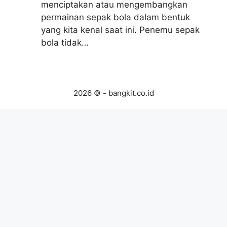
menciptakan atau mengembangkan
permainan sepak bola dalam bentuk
yang kita kenal saat ini. Penemu sepak
bola tidak…
2026 © - bangkit.co.id