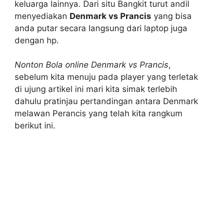
keluarga lainnya. Dari situ Bangkit turut andil
menyediakan
Denmark vs Prancis
yang bisa
anda putar secara langsung dari laptop juga
dengan hp.
Nonton Bola online Denmark vs Prancis
,
sebelum kita menuju pada player yang terletak
di ujung artikel ini mari kita simak terlebih
dahulu pratinjau pertandingan antara Denmark
melawan Perancis yang telah kita rangkum
berikut ini.