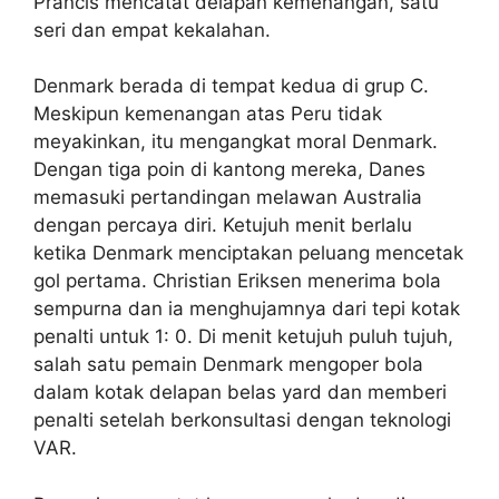
Prancis mencatat delapan kemenangan, satu
seri dan empat kekalahan.
Denmark berada di tempat kedua di grup C.
Meskipun kemenangan atas Peru tidak
meyakinkan, itu mengangkat moral Denmark.
Dengan tiga poin di kantong mereka, Danes
memasuki pertandingan melawan Australia
dengan percaya diri. Ketujuh menit berlalu
ketika Denmark menciptakan peluang mencetak
gol pertama. Christian Eriksen menerima bola
sempurna dan ia menghujamnya dari tepi kotak
penalti untuk 1: 0. Di menit ketujuh puluh tujuh,
salah satu pemain Denmark mengoper bola
dalam kotak delapan belas yard dan memberi
penalti setelah berkonsultasi dengan teknologi
VAR.