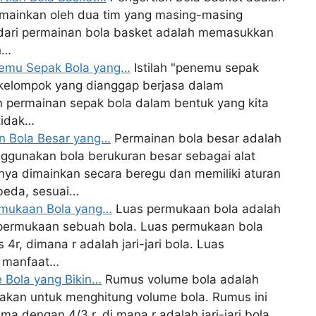
imainkan oleh dua tim yang masing-masing
 dari permainan bola basket adalah memasukkan
n…
nemu Sepak Bola yang…
Istilah "penemu sepak
 kelompok yang dianggap berjasa dalam
permainan sepak bola dalam bentuk yang kita
tidak…
an Bola Besar yang…
Permainan bola besar adalah
ggunakan bola berukuran besar sebagai alat
nya dimainkan secara beregu dan memiliki aturan
beda, sesuai…
ermukaan Bola yang…
Luas permukaan bola adalah
permukaan sebuah bola. Luas permukaan bola
r, dimana r adalah jari-jari bola. Luas
a manfaat…
 Bola yang Bikin…
Rumus volume bola adalah
kan untuk menghitung volume bola. Rumus ini
 dengan 4/3 r, di mana r adalah jari-jari bola