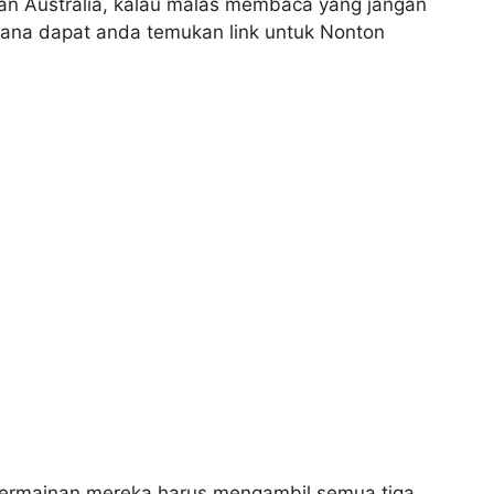
an Australia, kalau malas membaca yang jangan
isana dapat anda temukan link untuk Nonton
permainan mereka harus mengambil semua tiga