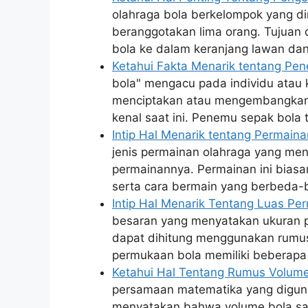
olahraga bola berkelompok yang d
beranggotakan lima orang. Tujuan
bola ke dalam keranjang lawan da
Ketahui Fakta Menarik tentang Pe
bola" mengacu pada individu atau
menciptakan atau mengembangkan 
kenal saat ini. Penemu sepak bola 
Intip Hal Menarik tentang Permain
jenis permainan olahraga yang men
permainannya. Permainan ini biasa
serta cara bermain yang berbeda-
Intip Hal Menarik Tentang Luas P
besaran yang menyatakan ukuran 
dapat dihitung menggunakan rumus 4
permukaan bola memiliki beberap
Ketahui Hal Tentang Rumus Volume
persamaan matematika yang diguna
menyatakan bahwa volume bola sama