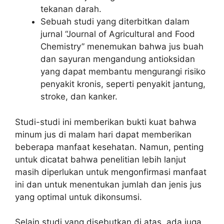
tekanan darah.
Sebuah studi yang diterbitkan dalam
jurnal “Journal of Agricultural and Food
Chemistry” menemukan bahwa jus buah
dan sayuran mengandung antioksidan
yang dapat membantu mengurangi risiko
penyakit kronis, seperti penyakit jantung,
stroke, dan kanker.
Studi-studi ini memberikan bukti kuat bahwa
minum jus di malam hari dapat memberikan
beberapa manfaat kesehatan. Namun, penting
untuk dicatat bahwa penelitian lebih lanjut
masih diperlukan untuk mengonfirmasi manfaat
ini dan untuk menentukan jumlah dan jenis jus
yang optimal untuk dikonsumsi.
Selain studi yang disebutkan di atas, ada juga