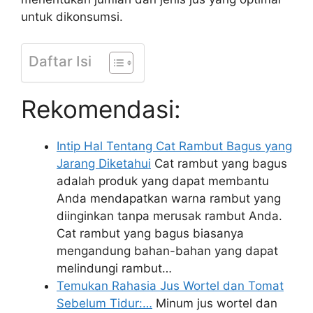
untuk dikonsumsi.
Daftar Isi
Rekomendasi:
Intip Hal Tentang Cat Rambut Bagus yang
Jarang Diketahui
Cat rambut yang bagus
adalah produk yang dapat membantu
Anda mendapatkan warna rambut yang
diinginkan tanpa merusak rambut Anda.
Cat rambut yang bagus biasanya
mengandung bahan-bahan yang dapat
melindungi rambut…
Temukan Rahasia Jus Wortel dan Tomat
Sebelum Tidur:…
Minum jus wortel dan