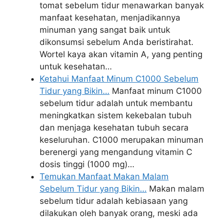
tomat sebelum tidur menawarkan banyak
manfaat kesehatan, menjadikannya
minuman yang sangat baik untuk
dikonsumsi sebelum Anda beristirahat.
Wortel kaya akan vitamin A, yang penting
untuk kesehatan…
Ketahui Manfaat Minum C1000 Sebelum
Tidur yang Bikin…
Manfaat minum C1000
sebelum tidur adalah untuk membantu
meningkatkan sistem kekebalan tubuh
dan menjaga kesehatan tubuh secara
keseluruhan. C1000 merupakan minuman
berenergi yang mengandung vitamin C
dosis tinggi (1000 mg)…
Temukan Manfaat Makan Malam
Sebelum Tidur yang Bikin…
Makan malam
sebelum tidur adalah kebiasaan yang
dilakukan oleh banyak orang, meski ada