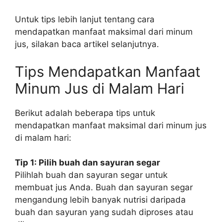
Untuk tips lebih lanjut tentang cara
mendapatkan manfaat maksimal dari minum
jus, silakan baca artikel selanjutnya.
Tips Mendapatkan Manfaat
Minum Jus di Malam Hari
Berikut adalah beberapa tips untuk
mendapatkan manfaat maksimal dari minum jus
di malam hari:
Tip 1: Pilih buah dan sayuran segar
Pilihlah buah dan sayuran segar untuk
membuat jus Anda. Buah dan sayuran segar
mengandung lebih banyak nutrisi daripada
buah dan sayuran yang sudah diproses atau