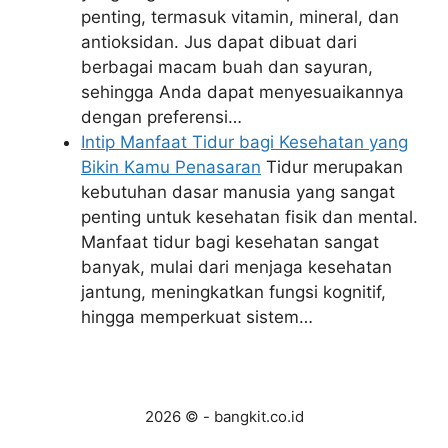
penting, termasuk vitamin, mineral, dan
antioksidan. Jus dapat dibuat dari
berbagai macam buah dan sayuran,
sehingga Anda dapat menyesuaikannya
dengan preferensi…
Intip Manfaat Tidur bagi Kesehatan yang
Bikin Kamu Penasaran
Tidur merupakan
kebutuhan dasar manusia yang sangat
penting untuk kesehatan fisik dan mental.
Manfaat tidur bagi kesehatan sangat
banyak, mulai dari menjaga kesehatan
jantung, meningkatkan fungsi kognitif,
hingga memperkuat sistem…
2026 © - bangkit.co.id