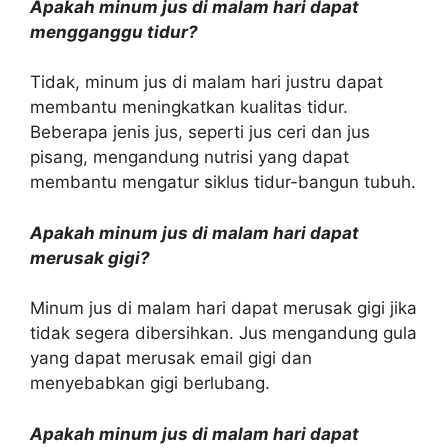
Apakah minum jus di malam hari dapat
mengganggu tidur?
Tidak, minum jus di malam hari justru dapat
membantu meningkatkan kualitas tidur.
Beberapa jenis jus, seperti jus ceri dan jus
pisang, mengandung nutrisi yang dapat
membantu mengatur siklus tidur-bangun tubuh.
Apakah minum jus di malam hari dapat
merusak gigi?
Minum jus di malam hari dapat merusak gigi jika
tidak segera dibersihkan. Jus mengandung gula
yang dapat merusak email gigi dan
menyebabkan gigi berlubang.
Apakah minum jus di malam hari dapat