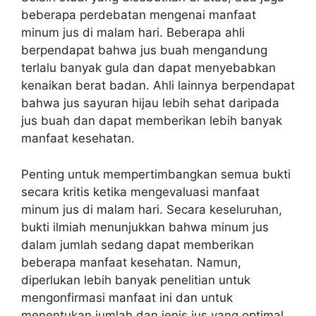
beberapa perdebatan mengenai manfaat
minum jus di malam hari. Beberapa ahli
berpendapat bahwa jus buah mengandung
terlalu banyak gula dan dapat menyebabkan
kenaikan berat badan. Ahli lainnya berpendapat
bahwa jus sayuran hijau lebih sehat daripada
jus buah dan dapat memberikan lebih banyak
manfaat kesehatan.
Penting untuk mempertimbangkan semua bukti
secara kritis ketika mengevaluasi manfaat
minum jus di malam hari. Secara keseluruhan,
bukti ilmiah menunjukkan bahwa minum jus
dalam jumlah sedang dapat memberikan
beberapa manfaat kesehatan. Namun,
diperlukan lebih banyak penelitian untuk
mengonfirmasi manfaat ini dan untuk
menentukan jumlah dan jenis jus yang optimal