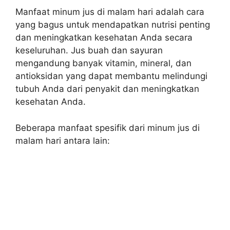
Manfaat minum jus di malam hari adalah cara
yang bagus untuk mendapatkan nutrisi penting
dan meningkatkan kesehatan Anda secara
keseluruhan. Jus buah dan sayuran
mengandung banyak vitamin, mineral, dan
antioksidan yang dapat membantu melindungi
tubuh Anda dari penyakit dan meningkatkan
kesehatan Anda.
Beberapa manfaat spesifik dari minum jus di
malam hari antara lain: