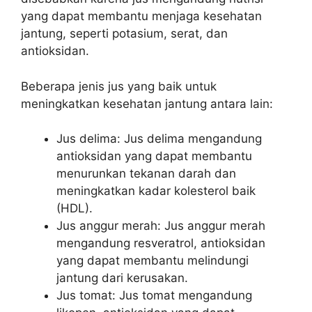
yang dapat membantu menjaga kesehatan
jantung, seperti potasium, serat, dan
antioksidan.
Beberapa jenis jus yang baik untuk
meningkatkan kesehatan jantung antara lain:
Jus delima: Jus delima mengandung
antioksidan yang dapat membantu
menurunkan tekanan darah dan
meningkatkan kadar kolesterol baik
(HDL).
Jus anggur merah: Jus anggur merah
mengandung resveratrol, antioksidan
yang dapat membantu melindungi
jantung dari kerusakan.
Jus tomat: Jus tomat mengandung