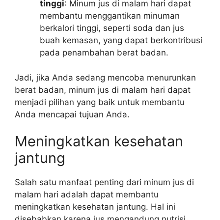
tinggi
: Minum jus di malam hari dapat
membantu menggantikan minuman
berkalori tinggi, seperti soda dan jus
buah kemasan, yang dapat berkontribusi
pada penambahan berat badan.
Jadi, jika Anda sedang mencoba menurunkan
berat badan, minum jus di malam hari dapat
menjadi pilihan yang baik untuk membantu
Anda mencapai tujuan Anda.
Meningkatkan kesehatan
jantung
Salah satu manfaat penting dari minum jus di
malam hari adalah dapat membantu
meningkatkan kesehatan jantung. Hal ini
disebabkan karena jus mengandung nutrisi