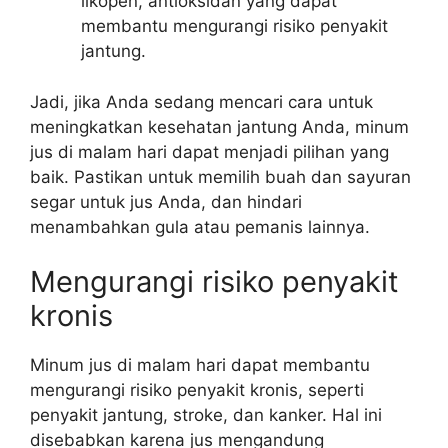
likopen, antioksidan yang dapat
membantu mengurangi risiko penyakit
jantung.
Jadi, jika Anda sedang mencari cara untuk
meningkatkan kesehatan jantung Anda, minum
jus di malam hari dapat menjadi pilihan yang
baik. Pastikan untuk memilih buah dan sayuran
segar untuk jus Anda, dan hindari
menambahkan gula atau pemanis lainnya.
Mengurangi risiko penyakit
kronis
Minum jus di malam hari dapat membantu
mengurangi risiko penyakit kronis, seperti
penyakit jantung, stroke, dan kanker. Hal ini
disebabkan karena jus mengandung