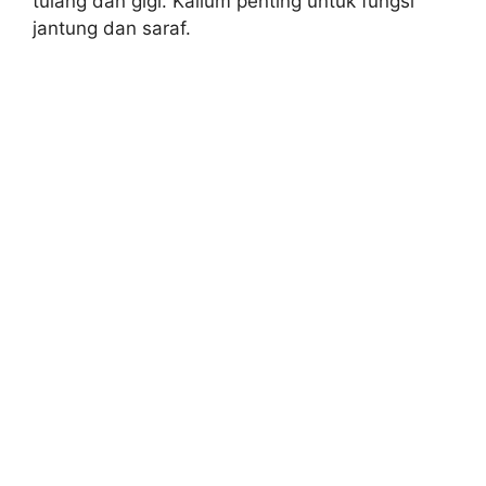
tulang dan gigi. Kalium penting untuk fungsi
jantung dan saraf.