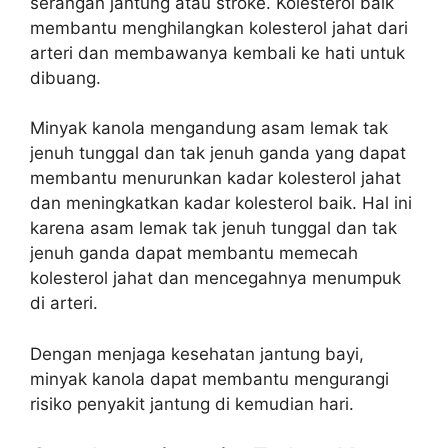
serangan jantung atau stroke. Kolesterol baik
membantu menghilangkan kolesterol jahat dari
arteri dan membawanya kembali ke hati untuk
dibuang.
Minyak kanola mengandung asam lemak tak
jenuh tunggal dan tak jenuh ganda yang dapat
membantu menurunkan kadar kolesterol jahat
dan meningkatkan kadar kolesterol baik. Hal ini
karena asam lemak tak jenuh tunggal dan tak
jenuh ganda dapat membantu memecah
kolesterol jahat dan mencegahnya menumpuk
di arteri.
Dengan menjaga kesehatan jantung bayi,
minyak kanola dapat membantu mengurangi
risiko penyakit jantung di kemudian hari.