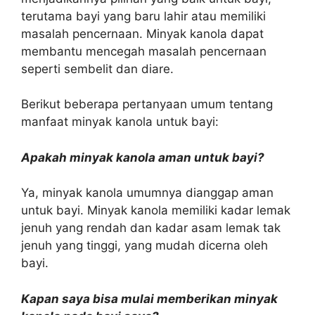
terutama bayi yang baru lahir atau memiliki
masalah pencernaan. Minyak kanola dapat
membantu mencegah masalah pencernaan
seperti sembelit dan diare.
Berikut beberapa pertanyaan umum tentang
manfaat minyak kanola untuk bayi:
Apakah minyak kanola aman untuk bayi?
Ya, minyak kanola umumnya dianggap aman
untuk bayi. Minyak kanola memiliki kadar lemak
jenuh yang rendah dan kadar asam lemak tak
jenuh yang tinggi, yang mudah dicerna oleh
bayi.
Kapan saya bisa mulai memberikan minyak