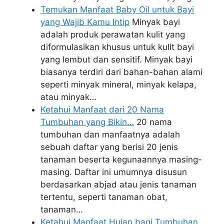
Temukan Manfaat Baby Oil untuk Bayi
yang Wajib Kamu Intip
Minyak bayi
adalah produk perawatan kulit yang
diformulasikan khusus untuk kulit bayi
yang lembut dan sensitif. Minyak bayi
biasanya terdiri dari bahan-bahan alami
seperti minyak mineral, minyak kelapa,
atau minyak…
Ketahui Manfaat dari 20 Nama
Tumbuhan yang Bikin…
20 nama
tumbuhan dan manfaatnya adalah
sebuah daftar yang berisi 20 jenis
tanaman beserta kegunaannya masing-
masing. Daftar ini umumnya disusun
berdasarkan abjad atau jenis tanaman
tertentu, seperti tanaman obat,
tanaman…
Ketahui Manfaat Hujan bagi Tumbuhan