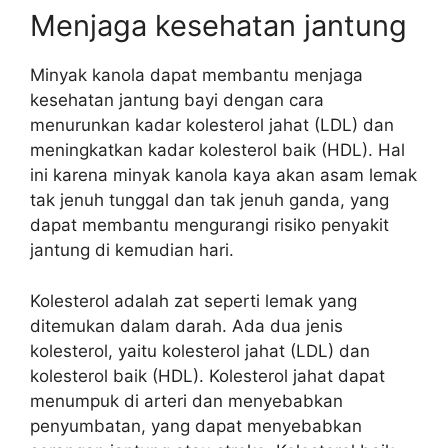
Menjaga kesehatan jantung
Minyak kanola dapat membantu menjaga
kesehatan jantung bayi dengan cara
menurunkan kadar kolesterol jahat (LDL) dan
meningkatkan kadar kolesterol baik (HDL). Hal
ini karena minyak kanola kaya akan asam lemak
tak jenuh tunggal dan tak jenuh ganda, yang
dapat membantu mengurangi risiko penyakit
jantung di kemudian hari.
Kolesterol adalah zat seperti lemak yang
ditemukan dalam darah. Ada dua jenis
kolesterol, yaitu kolesterol jahat (LDL) dan
kolesterol baik (HDL). Kolesterol jahat dapat
menumpuk di arteri dan menyebabkan
penyumbatan, yang dapat menyebabkan