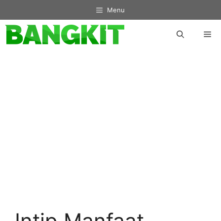
Skip
Menu
to
content
Me
Intip Manfaat