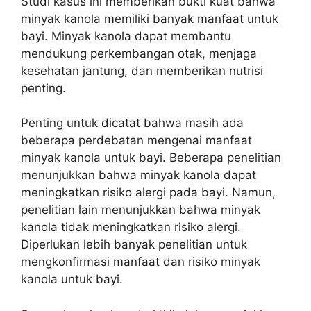
Studi kasus ini memberikan bukti kuat bahwa
minyak kanola memiliki banyak manfaat untuk
bayi. Minyak kanola dapat membantu
mendukung perkembangan otak, menjaga
kesehatan jantung, dan memberikan nutrisi
penting.
Penting untuk dicatat bahwa masih ada
beberapa perdebatan mengenai manfaat
minyak kanola untuk bayi. Beberapa penelitian
menunjukkan bahwa minyak kanola dapat
meningkatkan risiko alergi pada bayi. Namun,
penelitian lain menunjukkan bahwa minyak
kanola tidak meningkatkan risiko alergi.
Diperlukan lebih banyak penelitian untuk
mengkonfirmasi manfaat dan risiko minyak
kanola untuk bayi.