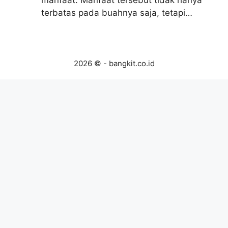
manfaat. Manfaat tersebut tidak hanya
terbatas pada buahnya saja, tetapi…
2026 © - bangkit.co.id