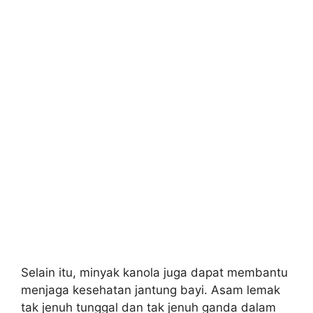
Selain itu, minyak kanola juga dapat membantu
menjaga kesehatan jantung bayi. Asam lemak
tak jenuh tunggal dan tak jenuh ganda dalam