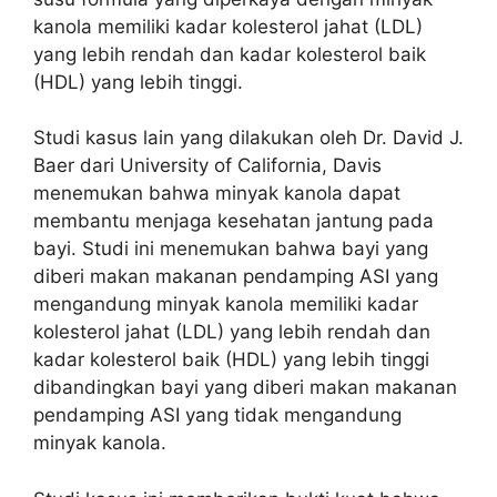
kanola memiliki kadar kolesterol jahat (LDL)
yang lebih rendah dan kadar kolesterol baik
(HDL) yang lebih tinggi.
Studi kasus lain yang dilakukan oleh Dr. David J.
Baer dari University of California, Davis
menemukan bahwa minyak kanola dapat
membantu menjaga kesehatan jantung pada
bayi. Studi ini menemukan bahwa bayi yang
diberi makan makanan pendamping ASI yang
mengandung minyak kanola memiliki kadar
kolesterol jahat (LDL) yang lebih rendah dan
kadar kolesterol baik (HDL) yang lebih tinggi
dibandingkan bayi yang diberi makan makanan
pendamping ASI yang tidak mengandung
minyak kanola.