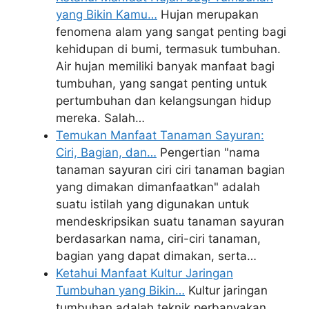
yang Bikin Kamu…
Hujan merupakan
fenomena alam yang sangat penting bagi
kehidupan di bumi, termasuk tumbuhan.
Air hujan memiliki banyak manfaat bagi
tumbuhan, yang sangat penting untuk
pertumbuhan dan kelangsungan hidup
mereka. Salah…
Temukan Manfaat Tanaman Sayuran:
Ciri, Bagian, dan…
Pengertian "nama
tanaman sayuran ciri ciri tanaman bagian
yang dimakan dimanfaatkan" adalah
suatu istilah yang digunakan untuk
mendeskripsikan suatu tanaman sayuran
berdasarkan nama, ciri-ciri tanaman,
bagian yang dapat dimakan, serta…
Ketahui Manfaat Kultur Jaringan
Tumbuhan yang Bikin…
Kultur jaringan
tumbuhan adalah teknik perbanyakan