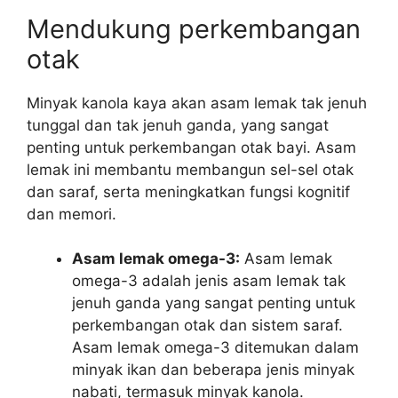
Mendukung perkembangan
otak
Minyak kanola kaya akan asam lemak tak jenuh
tunggal dan tak jenuh ganda, yang sangat
penting untuk perkembangan otak bayi. Asam
lemak ini membantu membangun sel-sel otak
dan saraf, serta meningkatkan fungsi kognitif
dan memori.
Asam lemak omega-3:
Asam lemak
omega-3 adalah jenis asam lemak tak
jenuh ganda yang sangat penting untuk
perkembangan otak dan sistem saraf.
Asam lemak omega-3 ditemukan dalam
minyak ikan dan beberapa jenis minyak
nabati, termasuk minyak kanola.