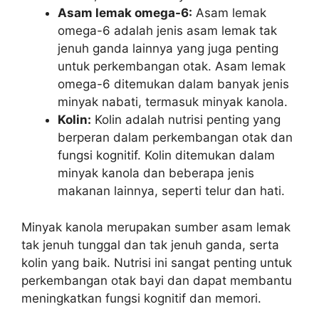
Asam lemak omega-6:
Asam lemak
omega-6 adalah jenis asam lemak tak
jenuh ganda lainnya yang juga penting
untuk perkembangan otak. Asam lemak
omega-6 ditemukan dalam banyak jenis
minyak nabati, termasuk minyak kanola.
Kolin:
Kolin adalah nutrisi penting yang
berperan dalam perkembangan otak dan
fungsi kognitif. Kolin ditemukan dalam
minyak kanola dan beberapa jenis
makanan lainnya, seperti telur dan hati.
Minyak kanola merupakan sumber asam lemak
tak jenuh tunggal dan tak jenuh ganda, serta
kolin yang baik. Nutrisi ini sangat penting untuk
perkembangan otak bayi dan dapat membantu
meningkatkan fungsi kognitif dan memori.