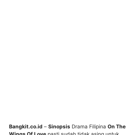
Bangkit.co.id
–
Sinopsis
Drama Filipina
On The
Wings Of Love
pasti sudah tidak asing untuk