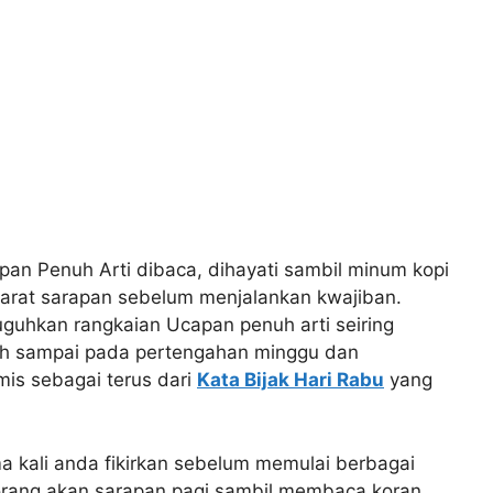
apan Penuh Arti dibaca, dihayati sambil minum kopi
barat sarapan sebelum menjalankan kwajiban.
guhkan rangkaian Ucapan penuh arti seiring
udah sampai pada pertengahan minggu dan
is sebagai terus dari
Kata Bijak Hari Rabu
yang
 kali anda fikirkan sebelum memulai berbagai
orang akan sarapan pagi sambil membaca koran,