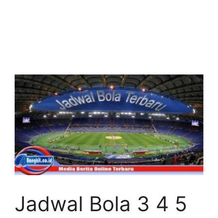
Jadwal Bola 3 4 5