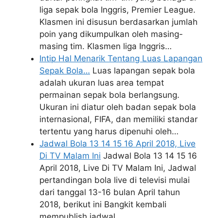
liga sepak bola Inggris, Premier League.
Klasmen ini disusun berdasarkan jumlah
poin yang dikumpulkan oleh masing-
masing tim. Klasmen liga Inggris…
Intip Hal Menarik Tentang Luas Lapangan
Sepak Bola…
Luas lapangan sepak bola
adalah ukuran luas area tempat
permainan sepak bola berlangsung.
Ukuran ini diatur oleh badan sepak bola
internasional, FIFA, dan memiliki standar
tertentu yang harus dipenuhi oleh…
Jadwal Bola 13 14 15 16 April 2018, Live
Di TV Malam Ini
Jadwal Bola 13 14 15 16
April 2018, Live Di TV Malam Ini, Jadwal
pertandingan bola live di televisi mulai
dari tanggal 13-16 bulan April tahun
2018, berikut ini Bangkit kembali
mempublish jadwal…