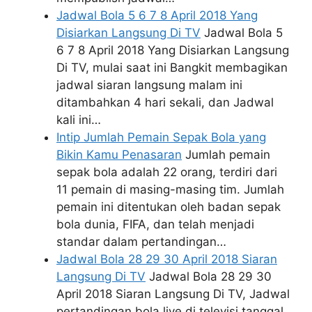
Jadwal Bola 5 6 7 8 April 2018 Yang
Disiarkan Langsung Di TV
Jadwal Bola 5
6 7 8 April 2018 Yang Disiarkan Langsung
Di TV, mulai saat ini Bangkit membagikan
jadwal siaran langsung malam ini
ditambahkan 4 hari sekali, dan Jadwal
kali ini…
Intip Jumlah Pemain Sepak Bola yang
Bikin Kamu Penasaran
Jumlah pemain
sepak bola adalah 22 orang, terdiri dari
11 pemain di masing-masing tim. Jumlah
pemain ini ditentukan oleh badan sepak
bola dunia, FIFA, dan telah menjadi
standar dalam pertandingan…
Jadwal Bola 28 29 30 April 2018 Siaran
Langsung Di TV
Jadwal Bola 28 29 30
April 2018 Siaran Langsung Di TV, Jadwal
pertandingan bola live di televisi tanggal