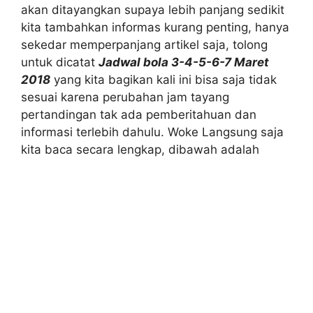
akan ditayangkan supaya lebih panjang sedikit
kita tambahkan informas kurang penting, hanya
sekedar memperpanjang artikel saja, tolong
untuk dicatat
Jadwal bola 3-4-5-6-7 Maret
2018
yang kita bagikan kali ini bisa saja tidak
sesuai karena perubahan jam tayang
pertandingan tak ada pemberitahuan dan
informasi terlebih dahulu. Woke Langsung saja
kita baca secara lengkap, dibawah adalah