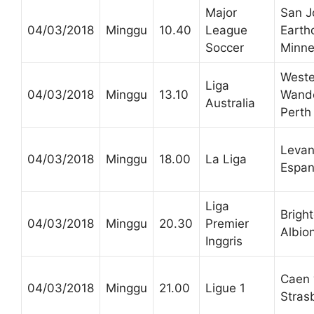
Major
San J
04/03/2018
Minggu
10.40
League
Earth
Soccer
Minne
Weste
Liga
04/03/2018
Minggu
13.10
Wande
Australia
Perth
Levan
04/03/2018
Minggu
18.00
La Liga
Espan
Liga
Brigh
04/03/2018
Minggu
20.30
Premier
Albio
Inggris
Caen 
04/03/2018
Minggu
21.00
Ligue 1
Stras