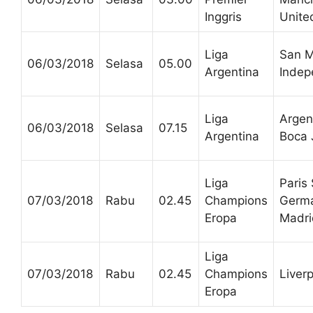
Inggris
Unite
Liga
San M
06/03/2018
Selasa
05.00
Argentina
Indep
Liga
Argen
06/03/2018
Selasa
07.15
Argentina
Boca 
Liga
Paris 
07/03/2018
Rabu
02.45
Champions
Germa
Eropa
Madri
Liga
07/03/2018
Rabu
02.45
Champions
Liver
Eropa