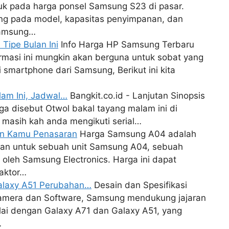
juk pada harga ponsel Samsung S23 di pasar.
tung pada model, kapasitas penyimpanan, dan
Samsung…
ipe Bulan Ini
Info Harga HP Samsung Terbaru
ormasi ini mungkin akan berguna untuk sobat yang
martphone dari Samsung, Berikut ini kita
lam Ini, Jadwal…
Bangkit.co.id - Lanjutan Sinopsis
ga disebut Otwol bakal tayang malam ini di
 masih kah anda mengikuti serial…
in Kamu Penasaran
Harga Samsung A04 adalah
apkan untuk sebuah unit Samsung A04, sebuah
oleh Samsung Electronics. Harga ini dapat
faktor…
Galaxy A51 Perubahan…
Desain dan Spesifikasi
mera dan Software, Samsung mendukung jajaran
lai dengan Galaxy A71 dan Galaxy A51, yang
…