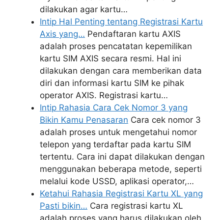
dilakukan agar kartu…
Intip Hal Penting tentang Registrasi Kartu
Axis yang…
Pendaftaran kartu AXIS
adalah proses pencatatan kepemilikan
kartu SIM AXIS secara resmi. Hal ini
dilakukan dengan cara memberikan data
diri dan informasi kartu SIM ke pihak
operator AXIS. Registrasi kartu…
Intip Rahasia Cara Cek Nomor 3 yang
Bikin Kamu Penasaran
Cara cek nomor 3
adalah proses untuk mengetahui nomor
telepon yang terdaftar pada kartu SIM
tertentu. Cara ini dapat dilakukan dengan
menggunakan beberapa metode, seperti
melalui kode USSD, aplikasi operator,…
Ketahui Rahasia Registrasi Kartu XL yang
Pasti bikin…
Cara registrasi kartu XL
adalah proses yang harus dilakukan oleh