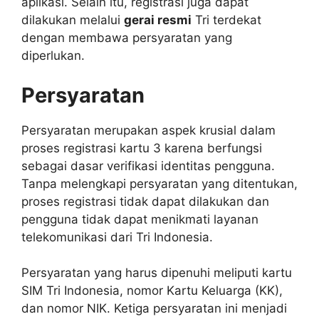
aplikasi. Selain itu, registrasi juga dapat
dilakukan melalui
gerai resmi
Tri terdekat
dengan membawa persyaratan yang
diperlukan.
Persyaratan
Persyaratan merupakan aspek krusial dalam
proses registrasi kartu 3 karena berfungsi
sebagai dasar verifikasi identitas pengguna.
Tanpa melengkapi persyaratan yang ditentukan,
proses registrasi tidak dapat dilakukan dan
pengguna tidak dapat menikmati layanan
telekomunikasi dari Tri Indonesia.
Persyaratan yang harus dipenuhi meliputi kartu
SIM Tri Indonesia, nomor Kartu Keluarga (KK),
dan nomor NIK. Ketiga persyaratan ini menjadi