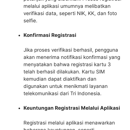
melalui aplikasi umumnya melibatkan
verifikasi data, seperti NIK, KK, dan foto
selfie.
Konfirmasi Registrasi
Jika proses verifikasi berhasil, pengguna
akan menerima notifikasi konfirmasi yang
menyatakan bahwa registrasi kartu 3
telah berhasil dilakukan. Kartu SIM
kemudian dapat diaktifkan dan
digunakan untuk menikmati layanan
telekomunikasi dari Tri Indonesia.
Keuntungan Registrasi Melalui Aplikasi
Registrasi melalui aplikasi menawarkan
beberapa keuntungan, seperti