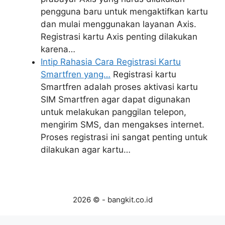
pengguna baru untuk mengaktifkan kartu
dan mulai menggunakan layanan Axis.
Registrasi kartu Axis penting dilakukan
karena…
Intip Rahasia Cara Registrasi Kartu
Smartfren yang…
Registrasi kartu
Smartfren adalah proses aktivasi kartu
SIM Smartfren agar dapat digunakan
untuk melakukan panggilan telepon,
mengirim SMS, dan mengakses internet.
Proses registrasi ini sangat penting untuk
dilakukan agar kartu…
2026 © - bangkit.co.id