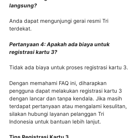
langsung?
Anda dapat mengunjungi gerai resmi Tri
terdekat.
Pertanyaan 4: Apakah ada biaya untuk
registrasi kartu 3?
Tidak ada biaya untuk proses registrasi kartu 3.
Dengan memahami FAQ ini, diharapkan
pengguna dapat melakukan registrasi kartu 3
dengan lancar dan tanpa kendala. Jika masih
terdapat pertanyaan atau mengalami kesulitan,
silakan hubungi layanan pelanggan Tri
Indonesia untuk bantuan lebih lanjut.
Tips Registrasi Kartu 3