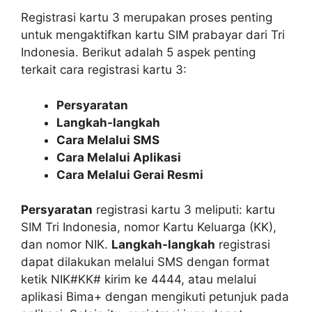
Registrasi kartu 3 merupakan proses penting
untuk mengaktifkan kartu SIM prabayar dari Tri
Indonesia. Berikut adalah 5 aspek penting
terkait cara registrasi kartu 3:
Persyaratan
Langkah-langkah
Cara Melalui SMS
Cara Melalui Aplikasi
Cara Melalui Gerai Resmi
Persyaratan
registrasi kartu 3 meliputi: kartu
SIM Tri Indonesia, nomor Kartu Keluarga (KK),
dan nomor NIK.
Langkah-langkah
registrasi
dapat dilakukan melalui SMS dengan format
ketik NIK#KK# kirim ke 4444, atau melalui
aplikasi Bima+ dengan mengikuti petunjuk pada