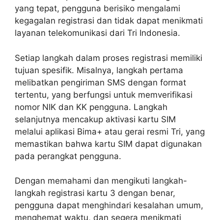
yang tepat, pengguna berisiko mengalami
kegagalan registrasi dan tidak dapat menikmati
layanan telekomunikasi dari Tri Indonesia.
Setiap langkah dalam proses registrasi memiliki
tujuan spesifik. Misalnya, langkah pertama
melibatkan pengiriman SMS dengan format
tertentu, yang berfungsi untuk memverifikasi
nomor NIK dan KK pengguna. Langkah
selanjutnya mencakup aktivasi kartu SIM
melalui aplikasi Bima+ atau gerai resmi Tri, yang
memastikan bahwa kartu SIM dapat digunakan
pada perangkat pengguna.
Dengan memahami dan mengikuti langkah-
langkah registrasi kartu 3 dengan benar,
pengguna dapat menghindari kesalahan umum,
menghemat waktu, dan segera menikmati