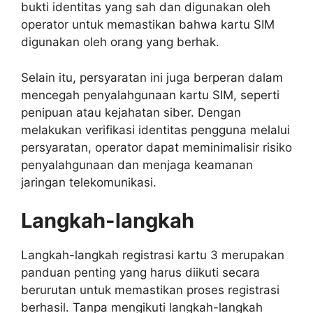
bukti identitas yang sah dan digunakan oleh
operator untuk memastikan bahwa kartu SIM
digunakan oleh orang yang berhak.
Selain itu, persyaratan ini juga berperan dalam
mencegah penyalahgunaan kartu SIM, seperti
penipuan atau kejahatan siber. Dengan
melakukan verifikasi identitas pengguna melalui
persyaratan, operator dapat meminimalisir risiko
penyalahgunaan dan menjaga keamanan
jaringan telekomunikasi.
Langkah-langkah
Langkah-langkah registrasi kartu 3 merupakan
panduan penting yang harus diikuti secara
berurutan untuk memastikan proses registrasi
berhasil. Tanpa mengikuti langkah-langkah